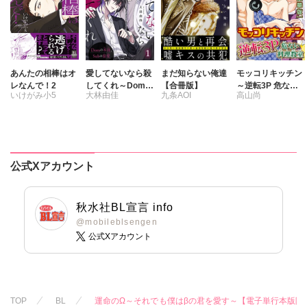
あんたの相棒はオ
愛してないなら殺
まだ知らない俺達
モッコリキッチン
レなんで！2
してくれ～Domの
【合冊版】
～逆転3P 危ない
いけがみ小5
大林由佳
九条AOI
高山尚
本能、Subの慈愛
料理教室【豪華
～
版】
公式Xアカウント
秋水社BL宣言 info
@mobileblsengen
公式Xアカウント
TOP
BL
運命のΩ～それでも僕はβの君を愛す～【電子単行本版限