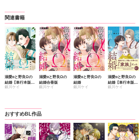
関連書籍
溺愛αと野良Ωの
溺愛αと野良Ωの
溺愛αと野良Ωの
溺愛αと野良Ωの
結婚【単行本版】
結婚合冊版
結婚
結婚【単行本版】
銀川ケイ
銀川ケイ
銀川ケイ
銀川ケイ
【電子書店特典付
【電子書店特典付
き】3
き】2
おすすめBL作品