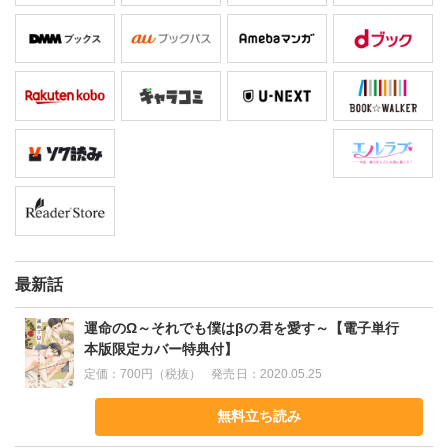
最新話
運命のΩ～それでも僕はβの君を愛す～【電子単行
本版限定カバー特典付】
定価：
700円（税抜）
発売日：
2020.05.25
無料立ち読み