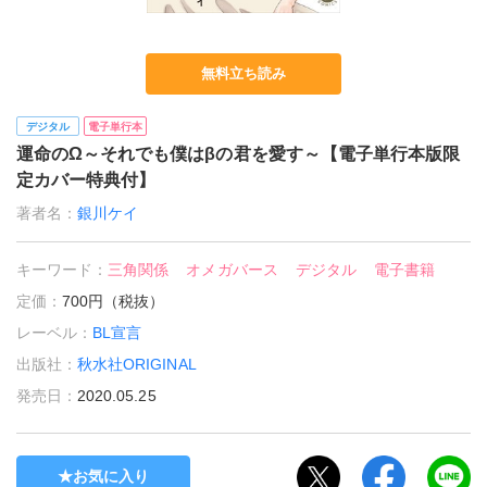
無料立ち読み
デジタル
電子単行本
運命のΩ～それでも僕はβの君を愛す～【電子単行本版限
定カバー特典付】
著者名：
銀川ケイ
キーワード：
三角関係
オメガバース
デジタル
電子書籍
定価：
700円（税抜）
レーベル：
BL宣言
出版社：
秋水社ORIGINAL
発売日：
2020.05.25
お気に入り