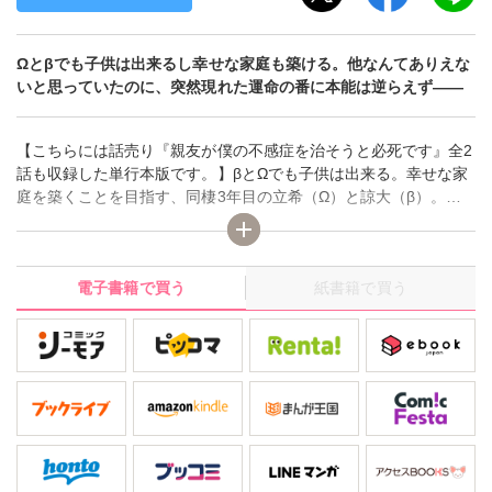
Ωとβでも子供は出来るし幸せな家庭も築ける。他なんてありえな
いと思っていたのに、突然現れた運命の番に本能は逆らえず――
【こちらには話売り『親友が僕の不感症を治そうと必死です』全2
話も収録した単行本版です。】βとΩでも子供は出来る。幸せな家
庭を築くことを目指す、同棲3年目の立希（Ω）と諒大（β）。そ
ろそろ結婚を…と思っていた幸せ絶頂の中、立希の前にαの沖島が
現れる。他のαとは違うものを感じた瞬間、立希はヒートに襲わ
れ!?「運命の番」である沖島の出現に、崩壊していく立希と諒大
電子書籍で買う
紙書籍で買う
の関係。「運命」よりも心から愛した人と共に生きたいと願うけ
ど、身体はいうことを聞いてくれなくて――。「運命」が引き裂
く切ないオメガバースラブ