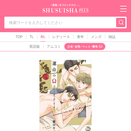
秋水社PLUS（テ
TOP
TL
BL
レディース
青年
メンズ
雑誌
英語版
アムコミ
少女･女性･ペット･青年