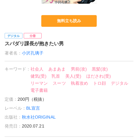
無料立ち読み
デジタル
分冊
スパダリ課長が抱きたい男
著者名：
小沢孔璃子
キーワード：
社会人
あまあま
男前(攻)
黒髪(攻)
健気(受)
乳首
美人(受)
ほだされ(受)
リーマン
スーツ
執着攻め
トロ顔
デジタル
電子書籍
定価：
200円（税抜）
レーベル：
BL宣言
出版社：
秋水社ORIGINAL
発売日：
2020.07.21