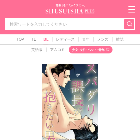
秋水社PLUS（テ
TOP
TL
BL
レディース
青年
メンズ
雑誌
英語版
アムコミ
少女･女性･ペット･青年