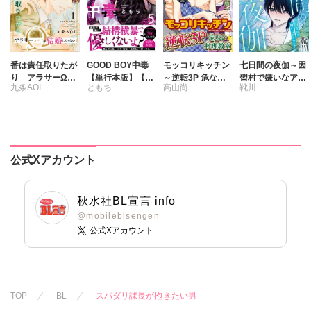
番は責任取りたが
GOOD BOY中毒
モッコリキッチン
七日間の夜伽～因
り アラサーΩは
【単行本版】【電
～逆転3P 危ない
習村で嫌いなアイ
九条AOI
ともち
高山尚
靴川
結婚したくない
子限定特典付き】
料理教室【豪華
ツと～【合冊版】
5
版】
公式Xアカウント
秋水社BL宣言 info
@mobileblsengen
公式Xアカウント
TOP
BL
スパダリ課長が抱きたい男