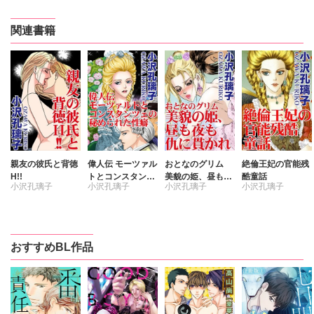
関連書籍
親友の彼氏と背徳
偉人伝 モーツァル
おとなのグリム
絶倫王妃の官能残
H!!
トとコンスタンツ
美貌の姫、昼も夜
酷童話
小沢孔璃子
小沢孔璃子
小沢孔璃子
小沢孔璃子
ェの秘められた性
も仇に貫かれ
癖
おすすめBL作品