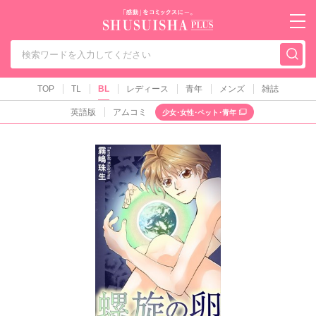
秋水社PLUS（テ
TOP
TL
BL
レディース
青年
メンズ
雑誌
英語版
アムコミ
少女･女性･ペット･青年