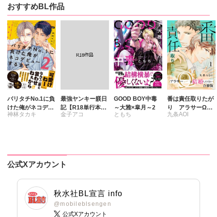
おすすめBL作品
バリタチNo.1に負
最強ヤンキー躾日
GOOD BOY中毒
番は責任取りたが
けた俺がネコデビ
記【R18単行本
～大雅×皐月～2
り アラサーΩは
神林タカキ
金子アコ
ともち
九条AOI
ューするまで【単
版】
結婚したくない
行本版】2【電子
【合冊版】
限定特典付き】
公式Xアカウント
秋水社BL宣言 info
@mobileblsengen
公式Xアカウント