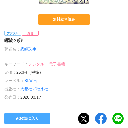
無料立ち読み
デジタル
分冊
螺旋の卵
著者名：
霧嶋珠生
キーワード：
デジタル
電子書籍
定価：
250円（税抜）
レーベル：
BL宣言
出版社：
大都社／秋水社
発売日：
2020.08.17
お気に入り