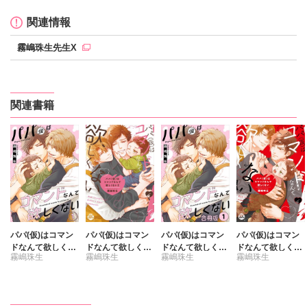
関連情報
霧嶋珠生先生X
関連書籍
パパ(仮)はコマン
パパ(仮)はコマン
パパ(仮)はコマン
パパ(仮)はコマン
ドなんて欲しくな
ドなんて欲しくな
ドなんて欲しくな
ドなんて欲しくな
霧嶋珠生
霧嶋珠生
霧嶋珠生
霧嶋珠生
い
い【単行本版】2
い【合冊版】
い【単行本版】1
【電子書店特典付
【電子書店特典付
き】
き】