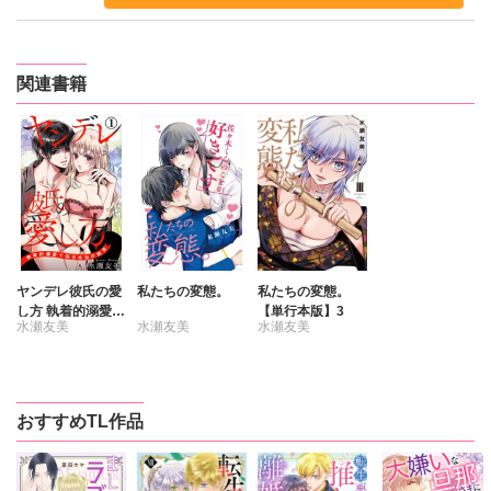
関連書籍
ヤンデレ彼氏の愛
私たちの変態。
私たちの変態。
し方 執着的溺愛で
【単行本版】3
水瀬友美
水瀬友美
水瀬友美
知る本当の絶頂
おすすめTL作品