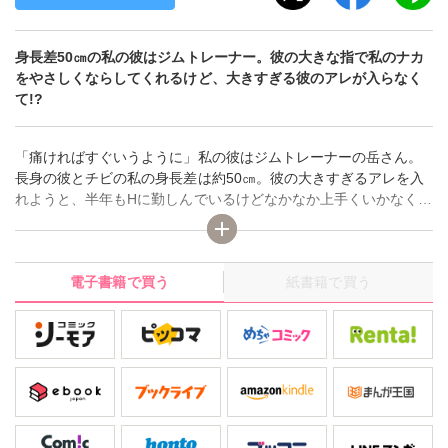
身長差50㎝の私の彼はジムトレーナー。彼の大きな指で私のナカ
をやさしくならしてくれるけど、大きすぎる彼のアレが入らなく
て!?
「痛ければすぐいうように」私の彼はジムトレーナーの岳さん。
長身の彼とチビの私の身長差は約50㎝。彼の大きすぎるアレを入
れようと、半年もHに勤しんでいるけどなかなか上手くいかなく
て…。 彼の太い指が狭い私のアソコをやさしくならしてくれるけ
ど、いざ入れると痛すぎて挿らない!!そんなとき、友人に相談した
らアソコのトレーニングを進められて!? ラブグッズを挿入しな
電子書籍で買う
紙書籍で買う
がらのトレーニングはハラハラドキドキ 力をいれると…もうでち
ゃいそうっ…!?さらに、岳さんと同僚が話しをしているのを立ち
ぎきしてしまい、私が彼のお仕事の邪魔をしているのをしってし
まって――!?