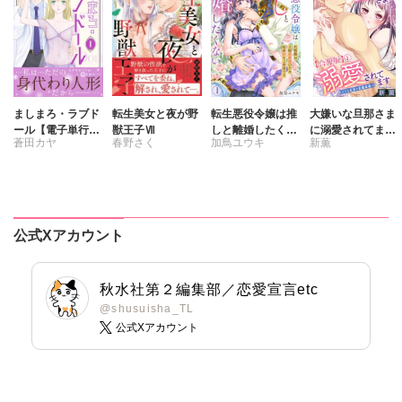
ましまろ・ラブド
転生美女と夜が野
転生悪役令嬢は推
大嫌いな旦那さま
ール【電子単行本
獣王子Ⅶ
しと離婚したくな
に溺愛されてます
蒼田カヤ
春野さく
加鳥ユウキ
新薫
版】I
い 旦那様は夫婦
～ドSな社長と政
再構築のため毎夜
略結婚～【合冊
Hをご所望です
版】
公式Xアカウント
秋水社第２編集部／恋愛宣言etc
@shusuisha_TL
公式Xアカウント