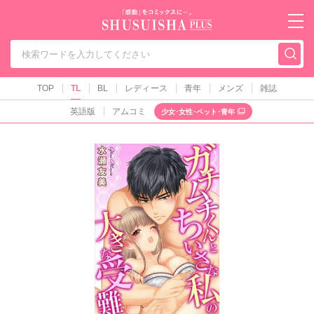
秋水社PLUS（テ
TOP
TL
BL
レディース
青年
メンズ
雑誌
英語版
アムコミ
少女･女性･ペット･青年