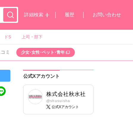
詳細検索
履歴
お問い合わせ
ドS
上司・部下
ムコミ
少女･女性･ペット･青年
公式Xアカウント
株式会社秋水社
@shusuisha
公式Xアカウント