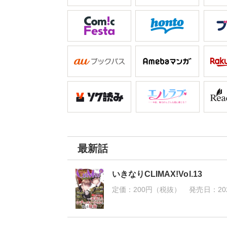
最新話
いきなりCLIMAX!Vol.13
定価：
200円（税抜）
発売日：
20