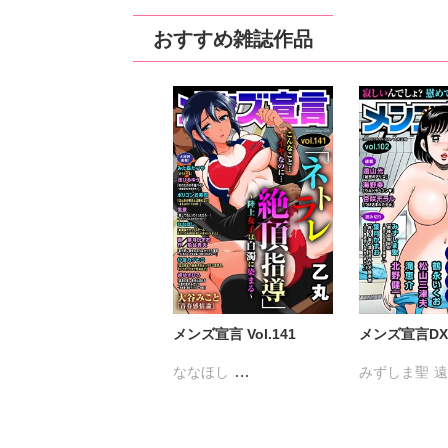
りんこ+三原しらゆき
おすすめ雑誌作品
羽田共見
奥世さや
加藤むう
会川フゥ
吉田ゆうこ
高瀬七緒
三井ミツ
春山モト
小鳥晶
松成久美子
生駒はじめ
竹若トモハル
町子
田中鈴木
冬坂ころも
富塚ミヤコ
余り
里西立樺
メンズ宣言 Vol.141
メンズ宣言DX V
ななほし
みずしま聖
ポリゴンお寿司
乙丸
海野幸
松山
杉友カヅヒロ
雪景
大和正樹
滝