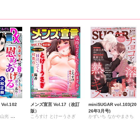
ol.102
メンズ宣言 Vol.17（改訂
miniSUGAR vol.103(20
版）
26年3月号)
遠山光
ころすけ
とけーうさぎ
かずいち
なかやまさち
三津夫
なめぞう
若草カヲル
はたの有咲
ヒナギク
恵介
相澤みさを
孫陽州
びる
夏生恒