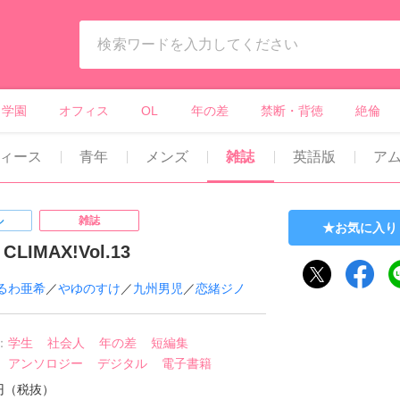
ィーンズラブ・ボーイズラブ等）
学園
オフィス
OL
年の差
禁断・背徳
絶倫
ィース
青年
メンズ
雑誌
英語版
ア
ル
雑誌
お気に入り
LIMAX!Vol.13
るわ亜希
／
やゆのすけ
／
九州男児
／
恋緒ジノ
：
学生
社会人
年の差
短編集
アンソロジー
デジタル
電子書籍
0円（税抜）