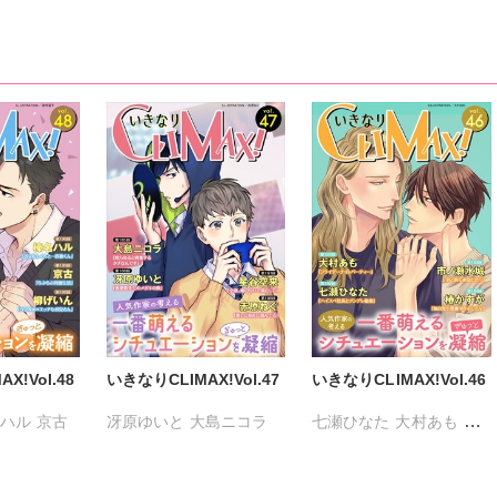
X!Vol.48
いきなりCLIMAX!Vol.47
いきなりCLIMAX!Vol.46
ハル
京古
冴原ゆいと
大島ニコラ
七瀬ひなた
大村あも
星谷空来
赤原ねぐ
市ノ瀬水城
椿かすが