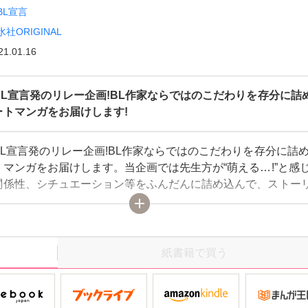
BL宣言
水社ORIGINAL
21.01.16
BL宣言発のリレー企画!BL作家ならではのこだわりを存分に詰
ートマンガをお届けします!
L宣言発のリレー企画!BL作家ならではのこだわりを存分に詰
マンガをお届けします。当企画では先生方が“萌える…!”と感
関係性、シチュエーション等をふんだんに詰め込んで、ストー
マックスのみを抜粋しました!!人気作家の性癖がぎゅっと凝縮さ
るのは『いきなりCLIMAX!』だけ☆ 執筆陣は毎回変わるので
紙書籍で買う