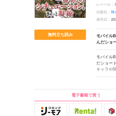
レーベル：
出版社：
秋
発売日：
20
無料立ち読み
モバイル
んだショ
モバイルB
だショート
キャラや
のクライ
作品が読め
しみに!
電子書籍で買う