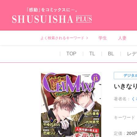
秋水社PLUS（テ
学生
人妻
よく検索されるキーワード
TOP
TL
BL
レデ
デジタ
いきなりC
著者名：
く
キーワード
定価：
20