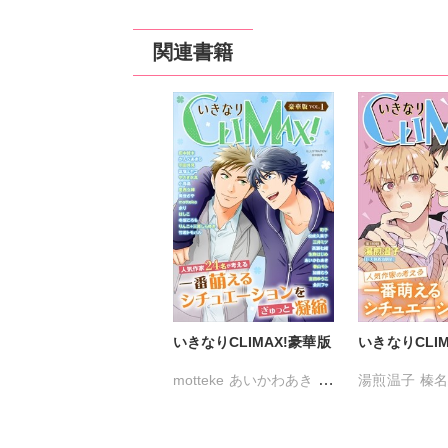
関連書籍
いきなりCLIMAX!豪華版
いきなりCLIMA
motteke
あいかわあき
湯煎温子
榛名
かんべあきら
はしこ
柳げいん
やさき衣真