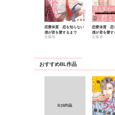
恋愛体質 恋を知らない
恋愛体質 恋
僕が君を愛するまで
僕が君を愛す
近藤旭
近藤旭
行本版】【電
付き】3
おすすめBL作品