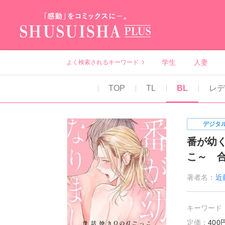
秋水社PLUS（テ
学生
人妻
よく検索されるキーワード
TOP
TL
BL
レ
デジタ
番が幼
こ～ 
著者名：
近
キーワード
定価：
40