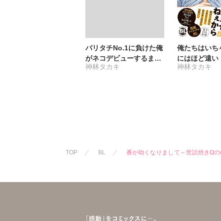
バリタチNo.1に負けた俺
俺たちはいち
がネコデビューするまで
にはほど遠い
神林タカキ
神林タカキ
【R18単行本版】2【電
子限定特典付き】
TOP
BL
番が幼くなりまして～世話焼きΩの