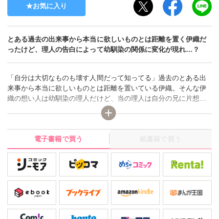
お気に入り
とある過去の出来事から本当に欲しいものとは距離を置く伊織だ
ったけど、理人の告白によって幼馴染の関係に変化が現れ…？
「自分は大切なものも壊す人間だって知ってる」過去のとある出
来事から本当に欲しいものとは距離を置いている伊織。そんな伊
織の想い人は幼馴染の理人だけど、当の理人は自分の兄に片想い
中。だからこそこの気持ちは絶対に言わないと決めていた。そん
なある日クラスの友人から彼女が浮気しているかも知れないと相
談を受ける。真相を見極めるべく、放課後に理人と共に友人の彼
電子書籍で買う
紙書籍で買う
女が他の男と待ち合わせている場所に向かうと、浮気相手として
現れたのは理人の兄で…？そんな兄の姿に落ち込む理人の話を聞
いたりと“優しく”振る舞う伊織だったけど、心の奥底ではまだ理人
にも見せていない独占欲を抱えていて――？