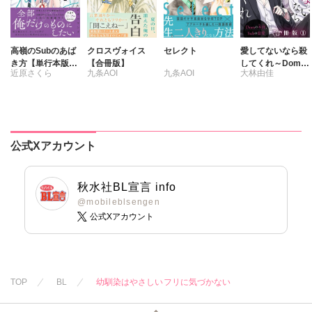
高嶺のSubのあば
クロスヴォイス
セレクト
愛してないなら殺
き方【単行本版】
【合冊版】
してくれ～Domの
近原さくら
九条AOI
九条AOI
大林由佳
2君の心をとかす
本能、Subの慈愛
コマンド【電子限
～【合冊版】
定特典付き】
公式Xアカウント
秋水社BL宣言 info
@mobileblsengen
公式Xアカウント
TOP
BL
幼馴染はやさしいフリに気づかない