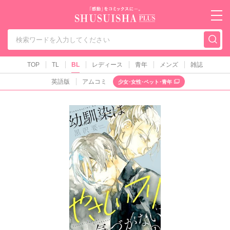
秋水社PLUS（テ
TOP
TL
BL
レディース
青年
メンズ
雑誌
英語版
アムコミ
少女･女性･ペット･青年