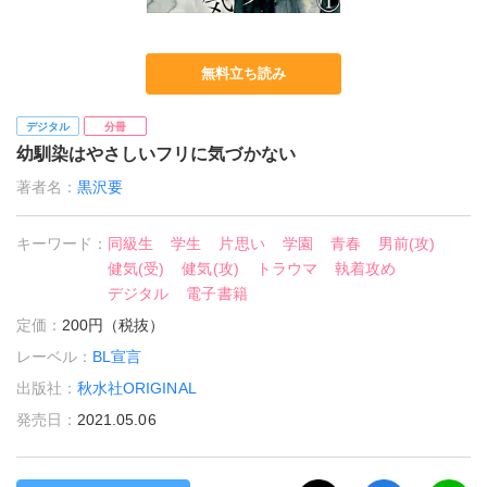
無料立ち読み
デジタル
分冊
幼馴染はやさしいフリに気づかない
著者名：
黒沢要
キーワード：
同級生
学生
片思い
学園
青春
男前(攻)
健気(受)
健気(攻)
トラウマ
執着攻め
デジタル
電子書籍
定価：
200円（税抜）
レーベル：
BL宣言
出版社：
秋水社ORIGINAL
発売日：
2021.05.06