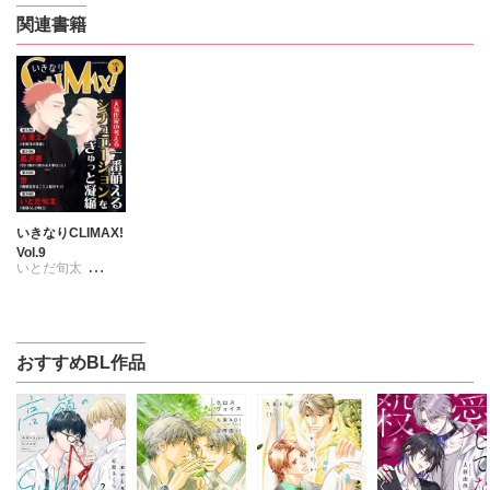
関連書籍
いきなりCLIMAX!
Vol.9
いとだ旬太
古澤エノ
黒沢要
世
おすすめBL作品