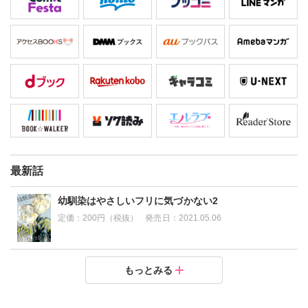
最新話
幼馴染はやさしいフリに気づかない2
定価：
200円（税抜）
発売日：
2021.05.06
幼馴染はやさしいフリに気づかない1
もっとみる
定価：
200円（税抜）
発売日：
2021.05.06