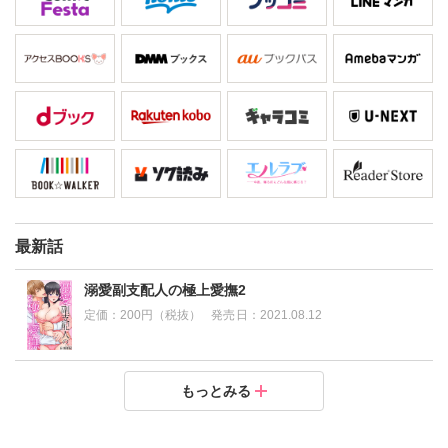
最新話
溺愛副支配人の極上愛撫2
定価：
200円（税抜）
発売日：
2021.08.12
溺愛副支配人の極上愛撫1
もっとみる
定価：
200円（税抜）
発売日：
2021.08.12