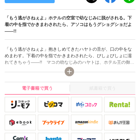
「もう逃がさねぇよ」ホテルの空室で幼なじみに脱がされる。下
着の中を指でかきまわされたら、アソコはもうグショグショだよ
――!!
「もう逃がさねぇよ」抱きしめてきたハヤトの舌が、口の中をな
めまわす。下着の中を指でかきまわされたら、びしょびしょに濡
れてきちゃう――!! マコの幼なじみのハヤトは、ホテル王の御曹
司。子どもの頃からハヤトが苦手だったマコは、彼を避けるよう
に地元を離れて就職した。しかし、急に実家に戻ることになり、
再就職した先はハヤトが副支配人であるホテルだった。再会した
電子書籍で買う
紙書籍で買う
ハヤトは、仕事もできるイケメンに成長していた。「会いたかっ
た」。空室のお風呂でハヤトのたくましいカラダで抱きしめられ
る。熱いキスをしながら無理やり脱がされて、ビンカンなところ
を弄ばれたら、もうイッちゃうよ――!?