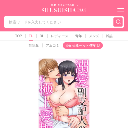
秋水社PLUS（テ
TOP
TL
BL
レディース
青年
メンズ
雑誌
英語版
アムコミ
少女･女性･ペット･青年