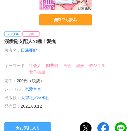
無料立ち読み
デジタル
分冊
溺愛副支配人の極上愛撫
著者名：
日浦亜紀
キーワード：
社会人
御曹司
再会
溺愛
デジタル
電子書籍
定価：
200円（税抜）
レーベル：
恋愛宣言
出版社：
大都社／秋水社
発売日：
2021.08.12
お気に入り