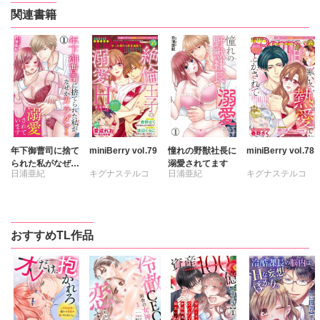
関連書籍
年下御曹司に捨て
miniBerry vol.79
憧れの野獣社長に
miniBerry vol.78
られた私がなぜか
溺愛されてます
日浦亜紀
キグナステルコ
日浦亜紀
キグナステルコ
カラダごと溺愛さ
れています
ひなた茜
ひなた茜
維眞蜜水
維眞蜜水
春野さく
新薫
春野さく
新薫
おすすめTL作品
渡辺くらこ
天祢仁
日浦亜紀
渡辺くらこ
樋口あや
日浦亜紀
美月李予
樋口あや
さんかく
美月李予