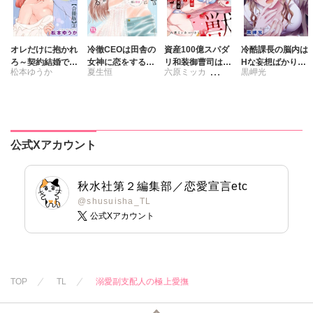
踊る毒林檎
さんかく
沢音千尋
藤春都
沢音千尋
藤春都
片山絢森
片山絢森
愛成れお
オレだけに抱かれ
冷徹CEOは田舎の
資産100億スパダ
冷酷課長の脳内は
ろ～契約結婚で憧
女神に恋をする～
リ和装御曹司は腹
Hな妄想ばかり。
松本ゆうか
夏生恒
六原ミッカ
黒岬光
れの教授の妻にな
奥まで溶かす深い
黒い獣～イジワル
【合冊版】
りました～【合冊
熱愛～【単行本
な指遣いから感じ
さくら蒼
版】
版】1
る圧倒的快感～
【合冊版】
公式Xアカウント
秋水社第２編集部／恋愛宣言etc
@shusuisha_TL
公式Xアカウント
TOP
TL
溺愛副支配人の極上愛撫