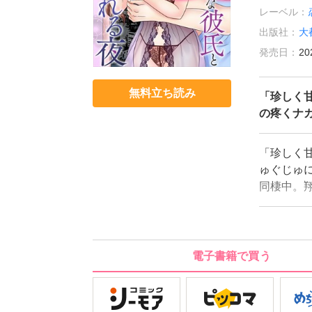
レーベル：
出版社：
大
発売日：
20
無料立ち読み
「珍しく
の疼くナ
「珍しく
ゅぐじゅに
同棲中。
り、同じ
で…。あ
ちゃうよ
うと翔の
電子書籍で買う
うに話し
かれたの