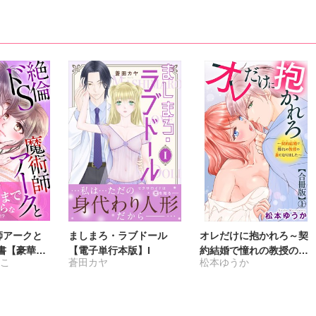
師アークと
ましまろ・ラブドール
オレだけに抱かれろ～契
書【豪華
【電子単行本版】I
約結婚で憧れの教授の妻
ずこ
蒼田カヤ
松本ゆうか
になりました～【合冊
版】