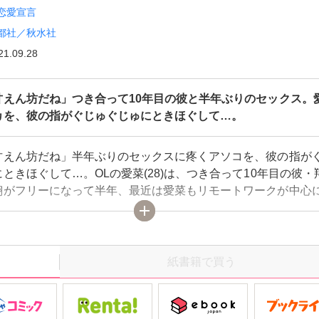
恋愛宣言
都社／秋水社
21.09.28
甘えん坊だね」つき合って10年目の彼と半年ぶりのセックス。
カを、彼の指がぐじゅぐじゅにときほぐして…。
甘えん坊だね」半年ぶりのセックスに疼くアソコを、彼の指が
ときほぐして…。OLの愛菜(28)は、つき合って10年目の彼・
翔がフリーになって半年、最近は愛菜もリモートワークが中心
自宅に居るのに生活スタイルのちがいから翔とすれちがってば
る日、姉に「仕事ばかりにうつつを抜かしてると、翔くんに捨
」といわれてしまい!?不安になった愛菜は、いっしょに食事を
仕事部屋を覗くと、翔はオンラインゲームに夢中。しかも、楽
紙書籍で買う
ているゲーム相手は見知らぬ女性で!? そういえば私、最後に翔
いつだっけ…。