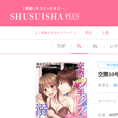
秋水社PLUS（テ
学生
人妻
よく検索されるキーワード
TOP
TL
BL
レデ
デジタ
交際10
著者名：
清
キーワード
定価：
40