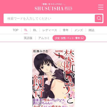
秋水社PLUS（テ
TOP
TL
BL
レディース
青年
メンズ
雑誌
英語版
アムコミ
少女･女性･ペット･青年