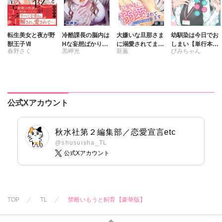
転生美女と夜が野
冷酷課長の脳内は
大嫌いな旦那さま
幼馴染は今日でお
獣王子Ⅶ
Hな妄想ばかり。
に溺愛されてます
しまい【単行本
春野さく
黒岬光
新薫
ぴみちゃん
【合冊版】
～ドSな社長と政
版】1 関係激変。
略結婚～【合冊
仲良し男子が溺愛
さくら蒼
版】
彼氏になった夜
公式Xアカウント
秋水社第２編集部／恋愛宣言etc
@shusuisha_TL
公式Xアカウント
TOP
TL
禁断いもうと飼育【豪華版】