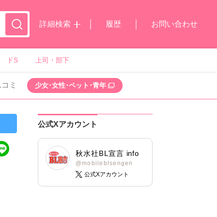
詳細検索
履歴
お問い合わせ
ドS
上司・部下
ムコミ
少女･女性･ペット･青年
公式Xアカウント
秋水社BL宣言 info
@mobileblsengen
公式Xアカウント