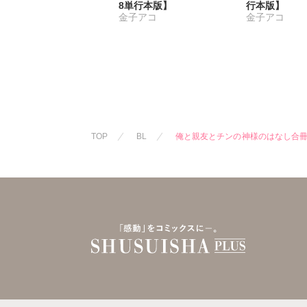
8単行本版】
行本版】
金子アコ
金子アコ
TOP
BL
俺と親友とチンの神様のはなし合