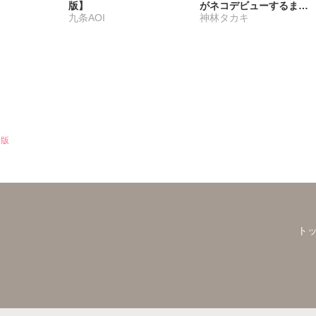
版】
がネコデビューするまで
九条AOI
神林タカキ
【R18単行本版】2【電
子限定特典付き】
冊版
ト