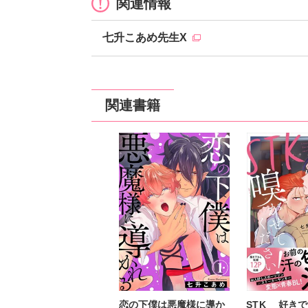
関連情報
七升こあめ先生X
関連書籍
恋の下僕は悪魔様に導か
STK 好きで