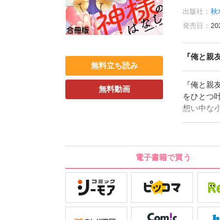
出版社：
秋
発売日：
20
『俺と親
無料立ち読み
『俺と親
無料動画
をひとつ
想い中な
していた
くれると
ら、後日
のお願い
電子書籍で買う
れ！」と