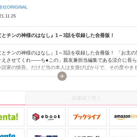
水社ORIGINAL
21.11.25
友とチンの神様のはなし』1～3話を収録した合冊版！
友とチンの神様のはなし』1～3話を収録した合冊版！ 「お主の
叶えさせてくれ――ち●この」親友兼担当編集である涼介に長ら
小説家の慎吾。だけど当の本人は女遊びばかりで、その度やき
ら…目の前に突然ち●この神様がご降臨!?ち●こ限定の願いを叶
いう神様に、“涼介を俺でしかイけなくしてくれ”と試しにお願
たまたま股間に指が掠めただけで、涼介が即イキ――!?しかも
事のせいで、最近不能気味だった涼介から「抜くの手伝ってく
紙書籍で買う
頼まれて…？