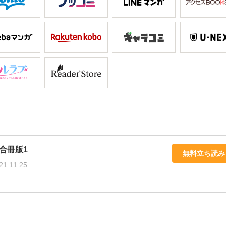
合冊版1
無料立ち読み
21.11.25