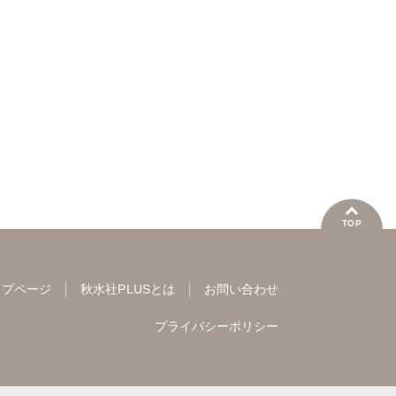
で！2
いけがみ小5
金子アコ
九条AOI
TOP
ップページ
秋水社PLUSとは
お問い合わせ
プライバシーポリシー