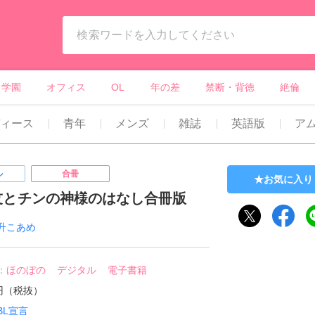
ィーンズラブ・ボーイズラブ等）
学園
オフィス
OL
年の差
禁断・背徳
絶倫
ディース
青年
メンズ
雑誌
英語版
ア
ル
合冊
お気に入り
友とチンの神様のはなし合冊版
升こあめ
：
ほのぼの
デジタル
電子書籍
0円（税抜）
BL宣言