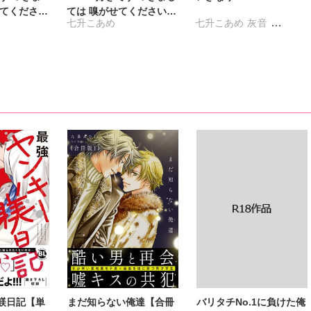
せてくださ
ては 嗅がせてください！
七升こあめ
七升こあめ
灰音
版】
～
小川つぐみ
のの字
躾日記【単
まだ知らない俺達【合冊
バリタチNo.1に負けた俺