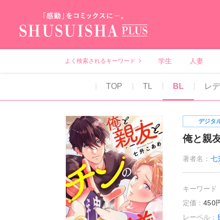
秋水社PLUS（テ
学生
人妻
よく検索されるキーワード
TOP
TL
BL
レ
デジタ
俺と親
著者名：
七
キーワード
定価：
45
レーベル：