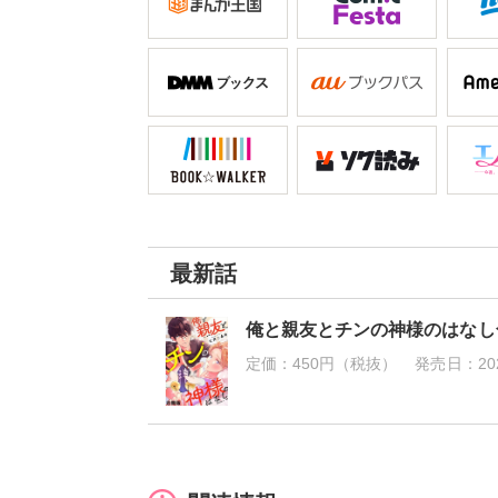
最新話
俺と親友とチンの神様のはなし
定価：
450円（税抜）
発売日：
20