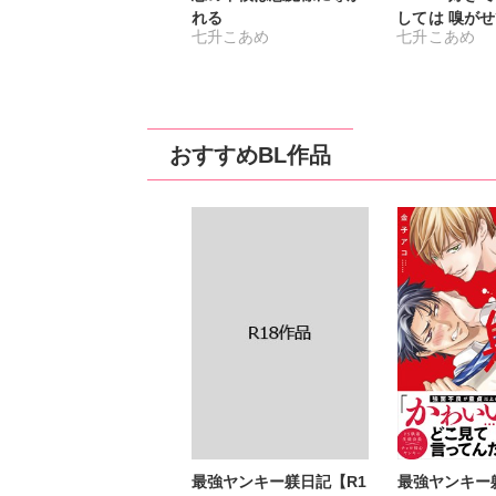
れる
しては 嗅が
七升こあめ
七升こあめ
い！【単行本
おすすめBL作品
最強ヤンキー躾日記【R1
最強ヤンキー