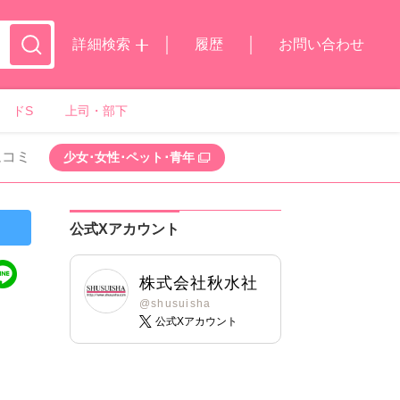
詳細検索
履歴
お問い合わせ
ドS
上司・部下
ムコミ
少女･女性･ペット･青年
公式Xアカウント
株式会社秋水社
@shusuisha
公式Xアカウント