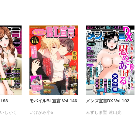
.93
モバイルBL宣言 Vol.146
メンズ宣言DX Vol.102
るいしかく
いけがみ小5
みずしま聖
遠山光
剣名舞
ミツハシトモ
やゆ
砂
海野幸
松山三津夫
小路むつみ
冬坂ころも
大和正樹
滝恵介