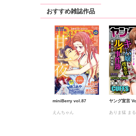
おすすめ雑誌作品
miniBerry vol.87
ヤング宣言 Vol
えんちゃん
ありま猛
ま
キグナステルコ
金井たつお
永井くろ
春野さく
五月五日
桜