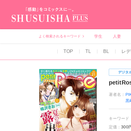
秋水社PLUS（テ
学生
人妻
よく検索されるキーワード
TOP
TL
BL
レデ
デジタ
petitRo
著者名：
PI
黒
キーワード
定価：
30