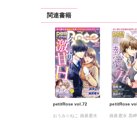
関連書籍
petitRose vol.72
petitRose vo
おうみ☆ねこ
維眞蜜水
維眞蜜水
黒岬
黒岬光
坂崎未侑
坂崎未侑
桃凪
桃凪めぐ
由多いり
日野塔子
由多