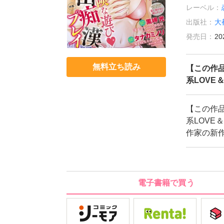
レーベル：
出版社：
大
発売日：
20
無料立ち読み
【この作
系LOVE
【この作
系LOVE
作家の新
電子書籍で買う