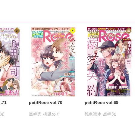
l.71
petitRose vol.70
petitRose vol.69
光
黒岬光
桃凪めぐ
維眞蜜水
黒岬光
めぐ
日野塔子
由多いり
坂崎未侑
桃凪めぐ
いり
日野塔子
由多いり