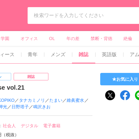
ィーンズラブ・ボーイズラブ等）
学園
オフィス
OL
年の差
禁断・背徳
絶倫
ィース
青年
メンズ
雑誌
英語版
ア
ル
雑誌
お気に入り
se vol.21
KOPIKO
／
タナカミノリ
／
たまい
／
維眞蜜水
／
岬光
／
日野塔子
／
鳴沢きお
：
社会人
デジタル
電子書籍
0円（税抜）