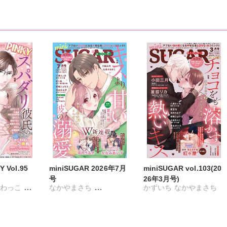
クロ
佐久間薫
鯖虎クロ
田早智子
真田ハイジ
桃凪めぐ
塔子
日野塔子
北里千寿
みるか
由多いり
奥原まむ
 Vol.95
miniSUGAR 2026年7月
miniSUGAR vol.103(20
号
26年3月号)
ざわっこ
なかやまさち
かずいち
なかやまさち
ち
まろん
ななみあいす
はたの有咲
ヒナギク
戸サイコ
はたの有咲
ヒナギク
びる
夏生恒