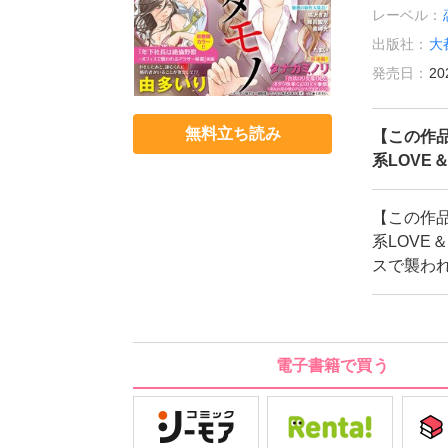
レーベル：
出版社：
大
発売日：
20
無料立ち読み
【この作
系LOVE
【この作
系LOVE
スで襲わ
電子書籍で買う