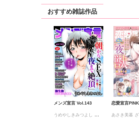
佐久間薫
鯖虎
おすすめ雑誌作品
真田ハイジ
相
桃凪めぐ
日野
由多いり
ほな
メンズ宣言 Vol.143
恋愛宣言PINKY
うめやしきみつよし
あさき美暮
乙丸
杉友カヅヒロ
雪景
つきたておも
粕谷秀夫
岬ゆきひろ
一之瀬絢
彩