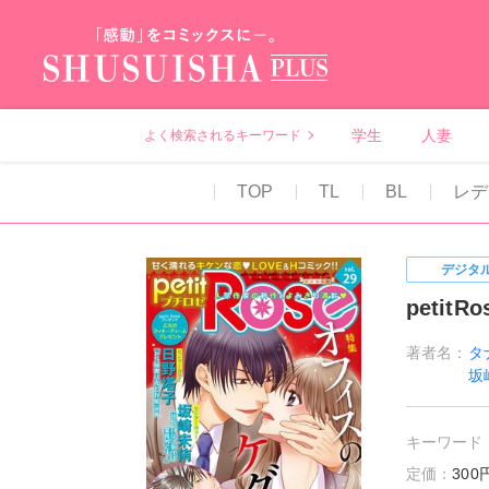
秋水社PLUS（テ
学生
人妻
よく検索されるキーワード
TOP
TL
BL
レデ
デジタ
petitRo
著者名：
タ
坂
キーワード
定価：
30