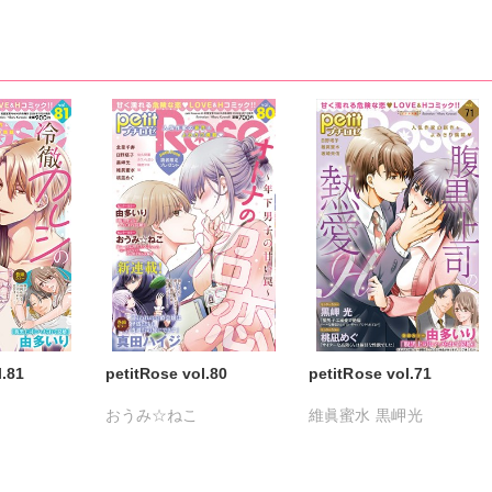
l.81
petitRose vol.80
petitRose vol.71
おうみ☆ねこ
維眞蜜水
黒岬光
鮎
カワノヒロシ
鮎
坂崎未侑
桃凪めぐ
光
維眞蜜水
黒岬光
日野塔子
由多いり