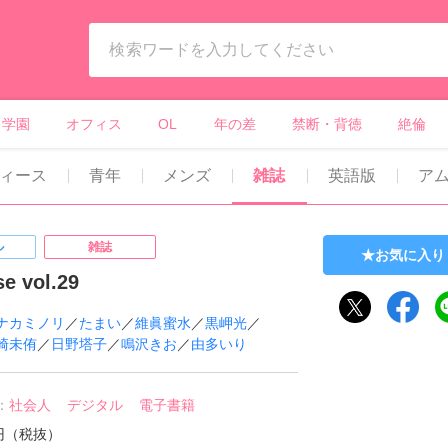
ィーンズラブ・ボーイズラブ等）
学園
オフィス
OL
年の差
禁断・背徳
絶倫
ィース
青年
メンズ
雑誌
英語版
ア
ル
雑誌
お気に入り
se vol.29
ナカミノリ
／
たまい
／
維眞蜜水
／
黒岬光
／
崎未侑
／
日野塔子
／
鳴沢きお
／
由多いり
：
社会人
デジタル
電子書籍
0円（税抜）