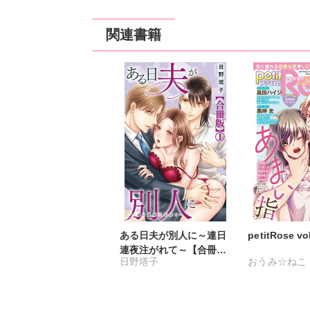
関連書籍
ある日夫が別人に～連日
petitRose vo
連夜注がれて～【合冊
日野塔子
おうみ☆ねこ
版】
カワノヒロシ
維眞蜜水
黒岬