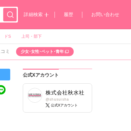
詳細検索
履歴
お問い合わせ
ドS
上司・部下
ムコミ
少女･女性･ペット･青年
公式Xアカウント
株式会社秋水社
@shusuisha
公式Xアカウント