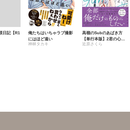
躾日記【R1
俺たちはいちゃラブ撮影
高嶺のSubのあばき方
にはほど遠い
【単行本版】2君の心を
神林タカキ
近原さくら
とかすコマンド【電子限
定特典付き】