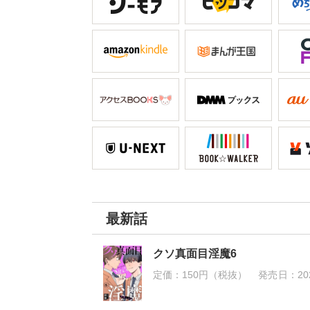
最新話
クソ真面目淫魔6
定価：
150円（税抜）
発売日：
20