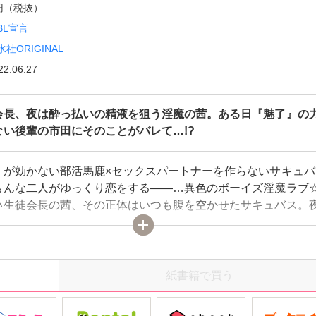
0円（税抜）
BL宣言
水社ORIGINAL
22.06.27
会長、夜は酔っ払いの精液を狙う淫魔の茜。ある日『魅了』の
ない後輩の市田にそのことがバレて…!?
』が効かない部活馬鹿×セックスパートナーを作らないサキュバ
ちんな二人がゆっくり恋をする――…異色のボーイズ淫魔ラブ
い生徒会長の茜、その正体はいつも腹を空かせたサキュバス。
っ払ったおじさんから精液をもらい『食事』を済ませていたあ
ブって困っている所を合唱部部長の市田に助けられる。市田は
直談判しに来た生徒で、『魅了』の力が唯一効かない相手だっ
に達した茜はついに市田を襲ってしまうが、返り討ちに遭い――
紙書籍で買う
、俺のために使いましょう」茜がサキュバスだと知った市田は
ち掛ける…!