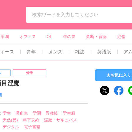
ィーンズラブ・ボーイズラブ等）
学園
オフィス
OL
年の差
禁断・背徳
絶倫
ディース
青年
メンズ
雑誌
英語版
ア
ル
分冊
お気に入り
面目淫魔
園
：
学生
吸血鬼
学園
異種族
学生服
天然(受)
年下攻め
淫魔・サキュバス
デジタル
電子書籍