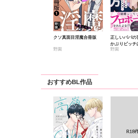
クソ真面目淫魔合冊版
正しいパパの
かぶりビッチ
野園
野園
る【単行本版
書店特典付き
おすすめBL作品