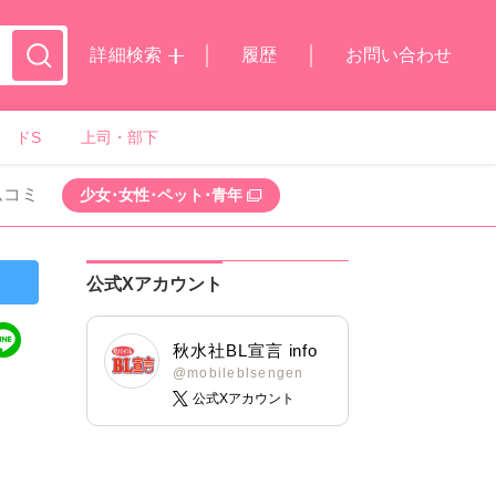
詳細検索
履歴
お問い合わせ
ドS
上司・部下
ムコミ
少女･女性･ペット･青年
公式Xアカウント
秋水社BL宣言 info
@mobileblsengen
公式Xアカウント