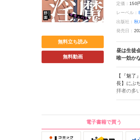
定価：
15
レーベル：
出版社：
秋
発売日：
20
無料立ち読み
昼は生徒
無料動画
唯一効か
【『魅了
長】にぶ
拝者の多
なると酔
日、トラ
アップを
空腹MAX
電子書籍で買う
「その力
る取引を持