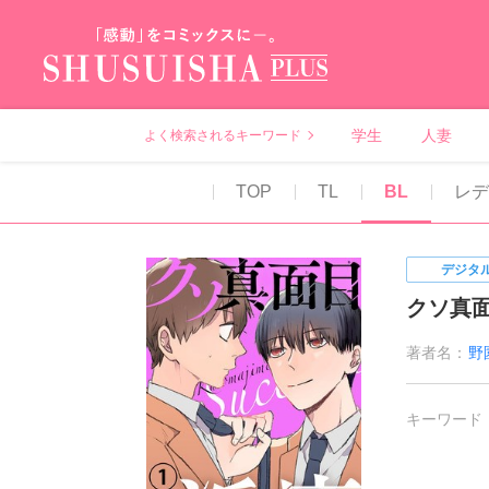
秋水社PLUS（テ
学生
人妻
よく検索されるキーワード
TOP
TL
BL
レ
デジタ
クソ真
著者名：
野
キーワード