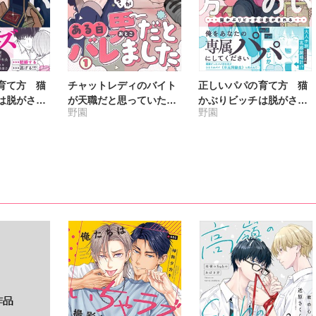
育て方 猫
チャットレディのバイト
正しいパパの育て方 猫
は脱がされ
が天職だと思っていた
かぶりビッチは脱がされ
野園
野園
】2【電子
ら、ある日男だとバレま
る【単行本版】1【電子
】
した
書店特典付き】