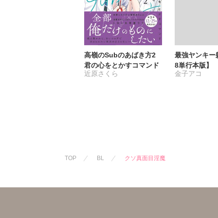
高嶺のSubのあばき方2
最強ヤンキー
君の心をとかすコマンド
8単行本版】
近原さくら
金子アコ
TOP
BL
クソ真面目淫魔