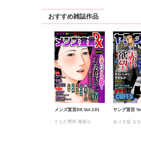
おすすめ雑誌作品
メンズ宣言DX Vol.101
ヤング宣言 Vol
ともだ秀和
雅亜公
ありま猛
ま
海野幸
大島岳詩
大和香
金井たつお
大和正樹
鶴永いくお
五月五日
桜