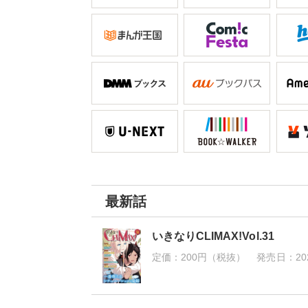
最新話
いきなりCLIMAX!Vol.31
定価：
200円（税抜）
発売日：
20