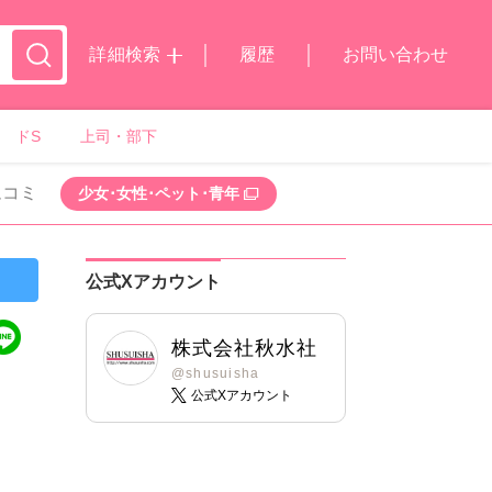
詳細検索
履歴
お問い合わせ
ドS
上司・部下
ムコミ
少女･女性･ペット･青年
公式Xアカウント
株式会社秋水社
@shusuisha
公式Xアカウント