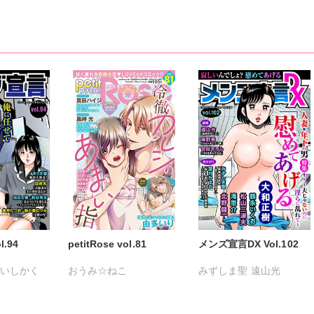
.94
petitRose vol.81
メンズ宣言DX Vol.102
るいしかく
おうみ☆ねこ
みずしま聖
遠山光
剣名舞
カワノヒロシ
鮎
海野幸
松山三津夫
小路むつみ
維眞蜜水
黒岬光
大和正樹
滝恵介