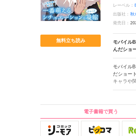
レーベル：
出版社：
秋
発売日：
20
無料立ち読み
モバイル
んだショ
モバイルB
だショート
キャラや
のクライ
作品が読め
しみに!
電子書籍で買う