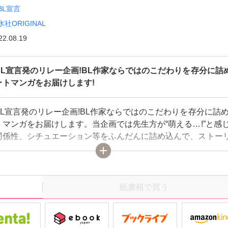
BL宣言
水社ORIGINAL
22.08.19
BL宣言発のリレー企画!BL作家ならではのこだわりを存分に詰
ートマンガをお届けします!
L宣言発のリレー企画!BL作家ならではのこだわりを存分に詰
マンガをお届けします。当企画では先生方が“萌える…!”と感
関係性、シチュエーション等をふんだんに詰め込んで、ストー
マックスのみを抜粋しました!!人気作家の性癖がぎゅっと凝縮さ
るのは『いきなりCLIMAX!』だけ☆ 執筆陣は毎回変わるので
紙書籍で買う