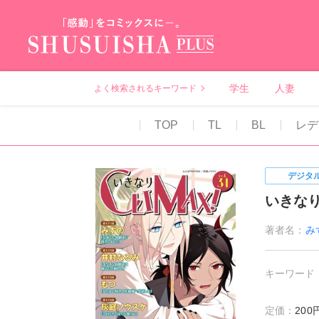
秋水社PLUS（テ
学生
人妻
よく検索されるキーワード
TOP
TL
BL
レデ
デジタ
いきなりC
著者名：
み
キーワード
定価：
20