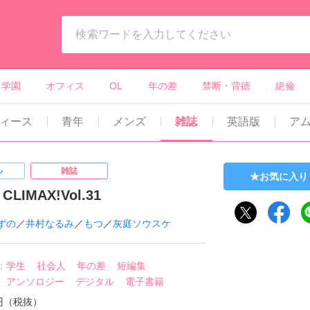
ィーンズラブ・ボーイズラブ等）
学園
オフィス
OL
年の差
禁断・背徳
絶倫
ィース
青年
メンズ
雑誌
英語版
ア
ル
雑誌
お気に入り
LIMAX!Vol.31
ずの
／
井村なるみ
／
もつ
／
灰庭ソウスケ
：
学生
社会人
年の差
短編集
アンソロジー
デジタル
電子書籍
0円（税抜）