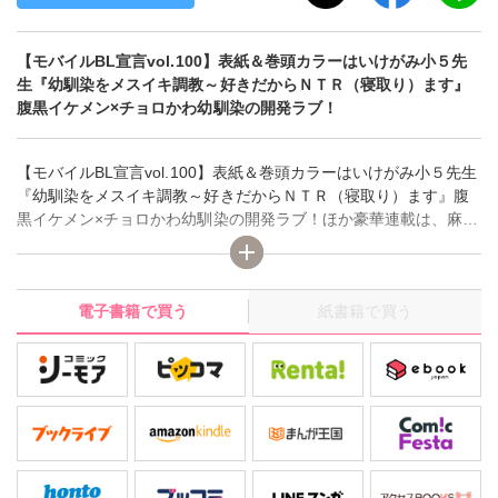
【モバイルBL宣言vol.100】表紙＆巻頭カラーはいけがみ小５先
生『幼馴染をメスイキ調教～好きだからＮＴＲ（寝取り）ます』
腹黒イケメン×チョロかわ幼馴染の開発ラブ！
【モバイルBL宣言vol.100】表紙＆巻頭カラーはいけがみ小５先生
『幼馴染をメスイキ調教～好きだからＮＴＲ（寝取り）ます』腹
黒イケメン×チョロかわ幼馴染の開発ラブ！ほか豪華連載は、麻井
キンタ先生『春山くんの初体験 ～オトコなら受けて立て!?～』、
高山はるな先生『Ωの俺がβと初恋を叶える方法』、みなもとまり
先生『天使なΩの裏バイト～上位αの俺がどうしてこんな目
電子書籍で買う
紙書籍で買う
に!?』、小鳥晶先生『不器用な年上上司と付き合いたい！！』、
じょん・ぽち子先生『百年の守り人～亡国の赤鬼』