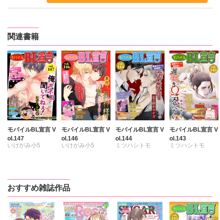
関連書籍
モバイルBL宣言 V
モバイルBL宣言 V
モバイルBL宣言 V
モバイルBL宣言 V
ol.147
ol.146
ol.144
ol.143
いけがみ小5
いけがみ小5
ミツハシトモ
ミツハシトモ
ミツハシトモ
ミツハシトモ
やゆ
七升こあめ
七升こあめ
やゆ
砂
やゆ
砂
上川きち
上川きち
冬坂ころも
冬坂ころも
冬坂ころも
浅葉ケント
おすすめ雑誌作品
園家あきる
冬坂ころも
サクラサクヤ