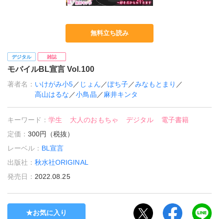
無料立ち読み
デジタル
雑誌
モバイルBL宣言 Vol.100
著者名：
いけがみ小5
／
じょん
／
ぽち子
／
みなもとまり
／
高山はるな
／
小鳥晶
／
麻井キンタ
キーワード：
学生
大人のおもちゃ
デジタル
電子書籍
定価：
300円（税抜）
レーベル：
BL宣言
出版社：
秋水社ORIGINAL
発売日：
2022.08.25
お気に入り