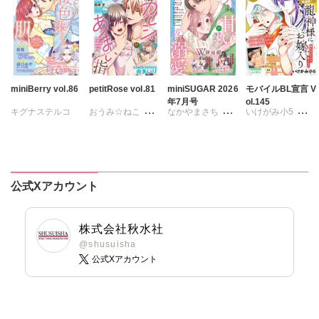
miniBerry vol.86
petitRose vol.81
miniSUGAR 2026
モバイルBL宣言 V
年7月号
ol.145
キグナステルコ
おうみ☆ねこ
なかやまさち
いけがみ小5
春野さく
新薫
カワノヒロシ
鮎
ななみあいす
ミツハシトモ
蒼椅哉方
維眞蜜水
黒岬光
はたの有咲
やゆ
上川きち
樋口あや
佐久間薫
ヒナギク
びる
冬坂ころも
美月李予
鯖虎クロ
夏生恒
公式Xアカウント
さんかく
真田ハイジ
桐嶋ショウコ
踊る毒林檎
相田早智子
九条タカオミ
沢音千尋
藤春都
桃凪めぐ
小田三月
株式会社秋水社
片山絢森
日野塔子
清水沙斗子
@shusuisha
愛成れお
朝貴
由多いり
公式Xアカウント
海月うる子
テラーノベル
ほなみるか
さくら蒼
踊る毒林檎
六原ミッカ