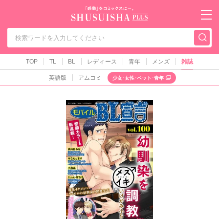
秋水社PLUS（テ
TOP
TL
BL
レディース
青年
メンズ
雑誌
英語版
アムコミ
少女･女性･ペット･青年