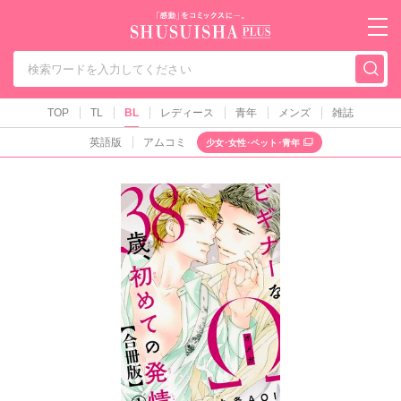
秋水社PLUS（テ
TOP
TL
BL
レディース
青年
メンズ
雑誌
英語版
アムコミ
少女･女性･ペット･青年