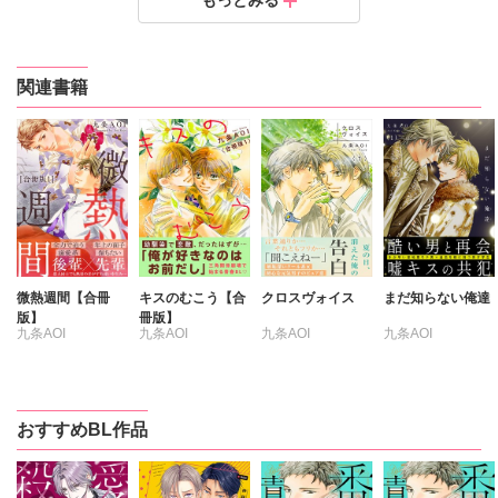
もっとみる
定価：
300円（税抜）
発売日：
2022.09.15
関連書籍
微熱週間【合冊
キスのむこう【合
クロスヴォイス
まだ知らない俺達
版】
冊版】
九条AOI
九条AOI
九条AOI
九条AOI
おすすめBL作品