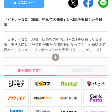
お気に入り
『ビギナーなΩ 38歳、初めての発情』1～2話を収録した合冊
版！
『ビギナーなΩ 38歳、初めての発情』1～2話を収録した合冊
版！中学の時に「発情期が来たら僕の番になって？」と幼馴染で
親友のしろ（α）にプロポーズされた千早（Ω）。しかし…それか
ら24年、発情期は来ないまま38歳に。しろとは相変わらず友達だ
が、『あの約束は時効だろう』と思っていた。それなのに…ある
日突然しろの前で発情期が来てしまい!?人生初の発情期に快感を
電子書籍で買う
紙書籍で買う
求め乱れる千早。その姿を見て、しろは「いい匂いだ」と千早の
を扱き出し!?部屋中に広がるフェロモンと響くいやらしい音。更
には、千早のナカがしろの熱いモノを欲して疼き出し…。約30年
の片思いが動き出す――。