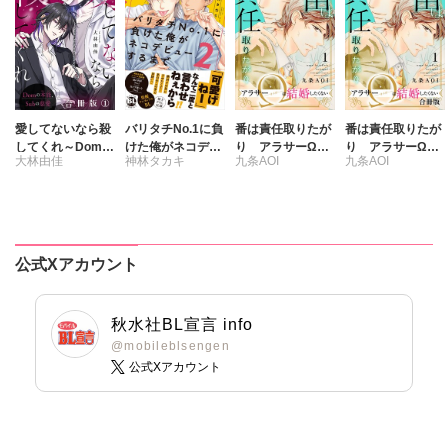
愛してないなら殺
バリタチNo.1に負
番は責任取りたが
番は責任取りたが
してくれ～Domの
けた俺がネコデビ
り アラサーΩは
り アラサーΩは
大林由佳
神林タカキ
九条AOI
九条AOI
本能、Subの慈愛
ューするまで【単
結婚したくない
結婚したくない
～【合冊版】
行本版】2【電子
【合冊版】
限定特典付き】
公式Xアカウント
秋水社BL宣言 info
@mobileblsengen
公式Xアカウント