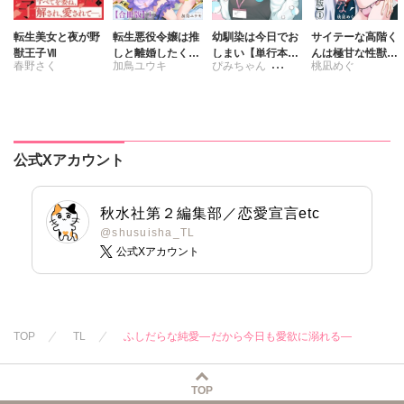
片山絢森
愛成れお
転生美女と夜が野
転生悪役令嬢は推
幼馴染は今日でお
サイテーな高階く
獣王子Ⅶ
しと離婚したくな
しまい【単行本
んは極甘な性獣で
春野さく
加鳥ユウキ
ぴみちゃん
桃凪めぐ
い 旦那様は夫婦
版】1 関係激変。
した【合冊版】
再構築のため毎夜
仲良し男子が溺愛
さくら蒼
Hをご所望です
彼氏になった夜
【合冊版】
公式Xアカウント
秋水社第２編集部／恋愛宣言etc
@shusuisha_TL
公式Xアカウント
TOP
TL
ふしだらな純愛―だから今日も愛欲に溺れる―
TOP