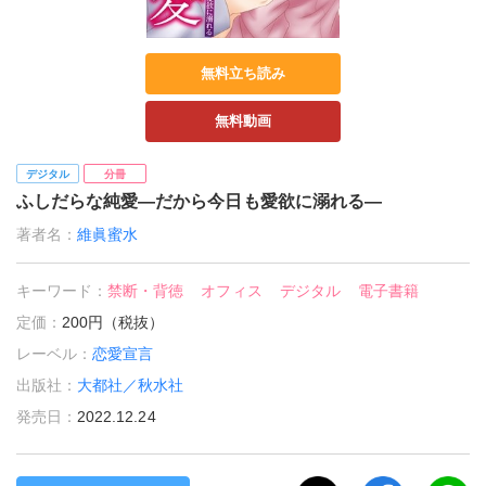
無料立ち読み
無料動画
デジタル
分冊
ふしだらな純愛―だから今日も愛欲に溺れる―
著者名：
維眞蜜水
キーワード：
禁断・背徳
オフィス
デジタル
電子書籍
定価：
200円（税抜）
レーベル：
恋愛宣言
出版社：
大都社／秋水社
発売日：
2022.12.24