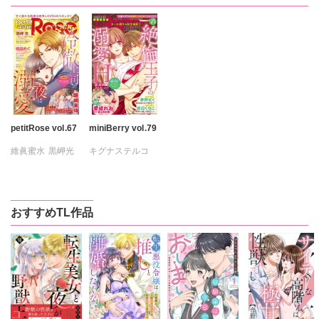
petitRose vol.67
miniBerry vol.79
維眞蜜水
黒岬光
キグナステルコ
坂崎未侑
ひなた茜
桃凪めぐ
維眞蜜水
日野塔子
春野さく
新薫
おすすめTL作品
由多いり
渡辺くらこ
日浦亜紀
樋口あや
美月李予
さんかく
踊る毒林檎
沢音千尋
藤春都