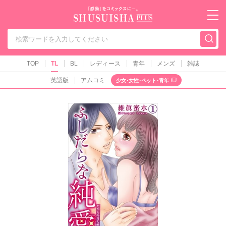
秋水社PLUS（テ
TOP
TL
BL
レディース
青年
メンズ
雑誌
英語版
アムコミ
少女･女性･ペット･青年