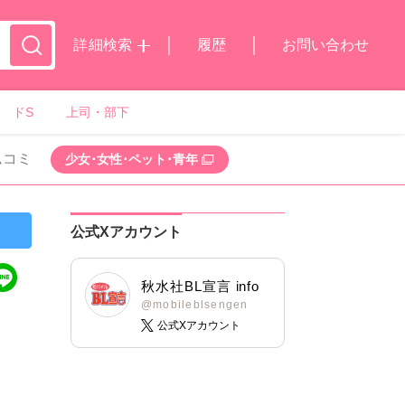
詳細検索
履歴
お問い合わせ
ドS
上司・部下
ムコミ
少女･女性･ペット･青年
公式Xアカウント
秋水社BL宣言 info
@mobileblsengen
公式Xアカウント