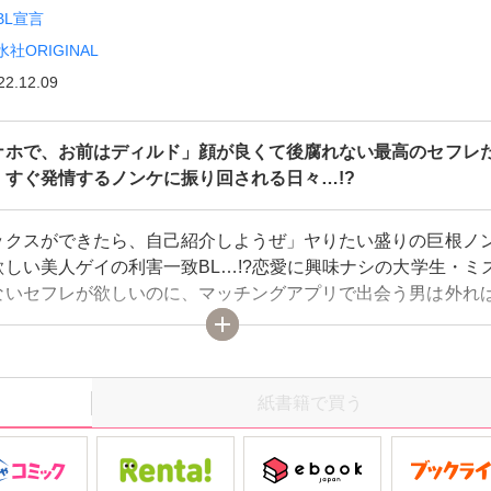
BL宣言
水社ORIGINAL
22.12.09
ナホで、お前はディルド」顔が良くて後腐れない最高のセフレ
、すぐ発情するノンケに振り回される日々…!?
ックスができたら、自己紹介しようぜ」ヤりたい盛りの巨根ノン
欲しい美人ゲイの利害一致BL…!?恋愛に興味ナシの大学生・ミ
ないセフレが欲しいのに、マッチングアプリで出会う男は外れ
へ「セックスはスポーツだって」という言葉が聞こえてきて振
ズキ好みの超イケメンが!!セックスは体動かして気持ちよくなり
いうノンケの大知を試しに誘ってみると、まさかの即OKでホテ
が初めてとは思えないほど欲しい所を弄られ、突き上げられ、
紙書籍で買う
に感じてしまう。理想のセフレを手に入れた…そう思ったのに
大知は所かまわず発情し体を求めてきて…!?