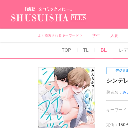
秋水社PLUS（テ
学生
人妻
よく検索されるキーワード
TOP
TL
BL
レ
デジタ
シンデ
著者名：
み
キーワード
定価：
15