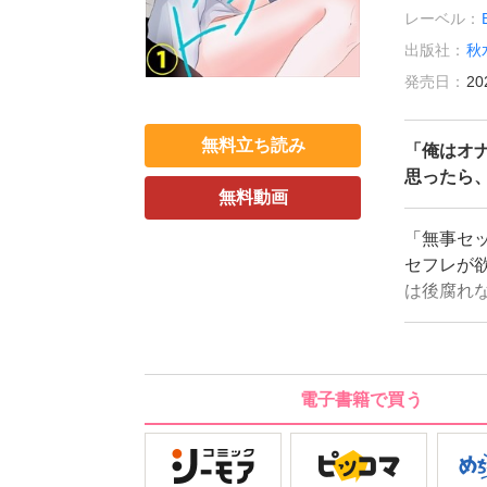
レーベル：
出版社：
秋
発売日：
20
無料立ち読み
「俺はオ
思ったら
無料動画
「無事セ
セフレが
は後腐れ
り。そこ
ると、ミ
だけ、と
――。男
電子書籍で買う
ゃくちゃ
欲旺盛な