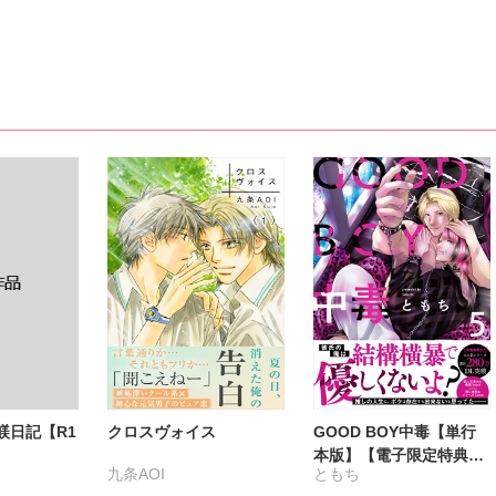
みえちかつ
加森葉子
みえちかつ
彩田あまた
九重リココ
鹿谷サナエ
鹿谷サナエ
百合アズル
飛柳槞
躾日記【R1
クロスヴォイス
GOOD BOY中毒【単行
本版】【電子限定特典付
九条AOI
ともち
き】5