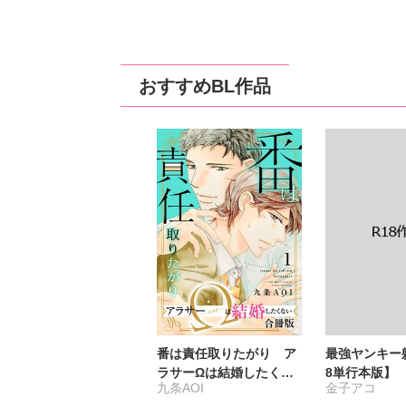
おすすめBL作品
番は責任取りたがり ア
最強ヤンキー
ラサーΩは結婚したくな
8単行本版】
九条AOI
金子アコ
い【合冊版】