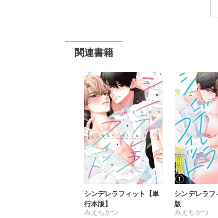
定価：
定価：
定価：
定価：
定価：
150円（税抜）
150円（税抜）
150円（税抜）
150円（税抜）
150円（税抜）
発売日：
発売日：
発売日：
発売日：
発売日：
2023
2023
2022
2022
2022
関連書籍
シンデレラフィット【単
シンデレラフ
行本版】
版
みえちかつ
みえちかつ