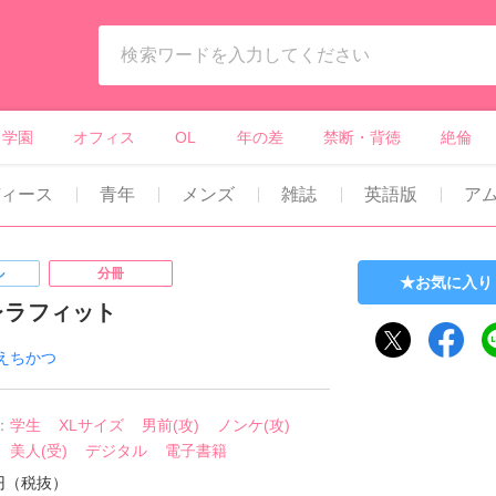
ィーンズラブ・ボーイズラブ等）
学園
オフィス
OL
年の差
禁断・背徳
絶倫
ディース
青年
メンズ
雑誌
英語版
ア
ル
分冊
お気に入り
レラフィット
えちかつ
：
学生
XLサイズ
男前(攻)
ノンケ(攻)
美人(受)
デジタル
電子書籍
0円（税抜）