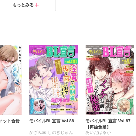
もっとみる
.02.24
.01.18
.12.09
.12.09
.12.09
ィット合冊
モバイルBL宣言 Vol.88
モバイルBL宣言 Vol.87
【再編集版】
かざみ幸
しのぎじゅん
あいだはるか