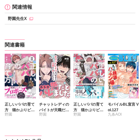
関連情報
野園先生X
関連書籍
正しいパパの育て
チャットレディの
正しいパパの育て
モバイルBL宣言 V
方 猫かぶりビッ
バイトが天職だと
方 猫かぶりビッ
ol.127
野園
野園
野園
九条AOI
チは脱がされる
思っていたら、あ
チは脱がされる
【単行本版】2
る日男だとバレま
【単行本版】1
松永ヒジリ
【電子書店特典付
した
【電子書店特典付
上川きち
き】
き】
神林タカキ
野園