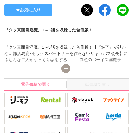
お気に入り
『クソ真面目淫魔』1～3話を収録した合冊版！
『クソ真面目淫魔』1～3話を収録した合冊版！【『魅了』が効か
ない部活馬鹿×セックスパートナーを作らないサキュバス会長】に
ぶちんな二人がゆっくり恋をする――…異色のボーイズ淫魔ラブ
☆崇拝者の多い生徒会長の茜、その正体はいつも腹を空かせたサ
キュバス。夜になると酔っ払ったおじさんから精液をもらい『食
事』を済ませていたある日、トラブって困っている所を合唱部部
電子書籍で買う
紙書籍で買う
長の市田に助けられる。市田は部費アップを直談判しに来た生徒
で、『魅了』の力が唯一効かない相手だった。空腹MAXに達した
茜はついに市田を襲ってしまうが、返り討ちに遭い――!!「その
力、俺のために使いましょう」茜がサキュバスだと知った市田
は、ある取引を持ち掛ける…!