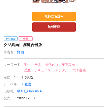
無料立ち読み
無料動画
デジタル
合冊
クソ真面目淫魔合冊版
著者名：
野園
キーワード：
学生
学園
天然(受)
年下攻め
淫魔・サキュバス
デジタル
電子書籍
定価：
450円（税抜）
レーベル：
BL宣言
出版社：
秋水社ORIGINAL
発売日：
2022.12.09