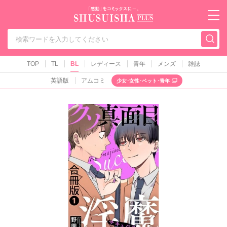
秋水社PLUS（テ
TOP
TL
BL
レディース
青年
メンズ
雑誌
英語版
アムコミ
少女･女性･ペット･青年