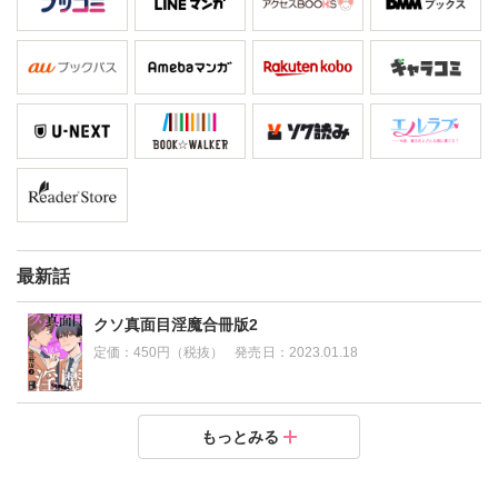
最新話
クソ真面目淫魔合冊版2
定価：
450円（税抜）
発売日：
2023.01.18
クソ真面目淫魔合冊版1
もっとみる
定価：
450円（税抜）
発売日：
2022.12.09