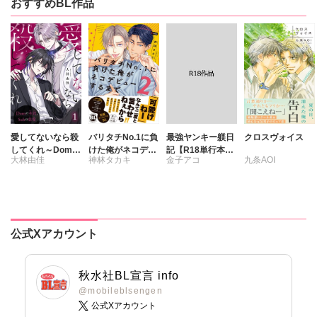
おすすめBL作品
愛してないなら殺
バリタチNo.1に負
最強ヤンキー躾日
クロスヴォイス
してくれ～Domの
けた俺がネコデビ
記【R18単行本
大林由佳
神林タカキ
金子アコ
九条AOI
本能、Subの慈愛
ューするまで【単
版】
～
行本版】2【電子
限定特典付き】
公式Xアカウント
秋水社BL宣言 info
@mobileblsengen
公式Xアカウント