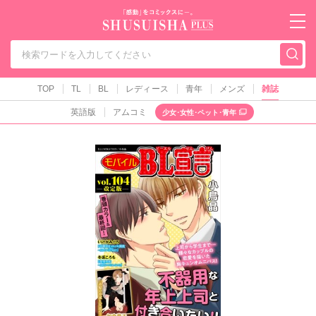
秋水社PLUS（テ
TOP
TL
BL
レディース
青年
メンズ
雑誌
英語版
アムコミ
少女･女性･ペット･青年