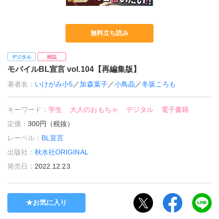
無料立ち読み
デジタル
雑誌
モバイルBL宣言 vol.104【再編集版】
著者名：
いけがみ小5
／
加森葉子
／
小鳥晶
／
冬坂ころも
キーワード：
学生
大人のおもちゃ
デジタル
電子書籍
定価：
300円（税抜）
レーベル：
BL宣言
出版社：
秋水社ORIGINAL
発売日：
2022.12.23
お気に入り