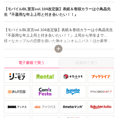
【モバイルBL宣言vol.104改定版】表紙＆巻頭カラーは小鳥晶先
生『不器用な年上上司と付き合いたい！！』
【モバイルBL宣言vol.104改定版】表紙＆巻頭カラーは小鳥晶先生
『不器用な年上上司と付き合いたい！！』上司から学生まで…
様々なカップルの恋愛を描いた胸キュンオムニバス！ほか豪華連
載は、加森葉子先生『赤髪の将軍と反逆の王』、いけがみ小5先生
『幼馴染をメスイキ調教～好きだからＮＴＲ（寝取り）ます』、
冬坂ころも先生『発情契約～気持ちいいこともっとして？』 ※
電子書籍で買う
紙書籍で買う
本書は2023年10月まで販売しておりました「モバイルBL宣言 Vol.
104」から一部を除き、再編集をしたものです。重複購入にご注意
下さい。