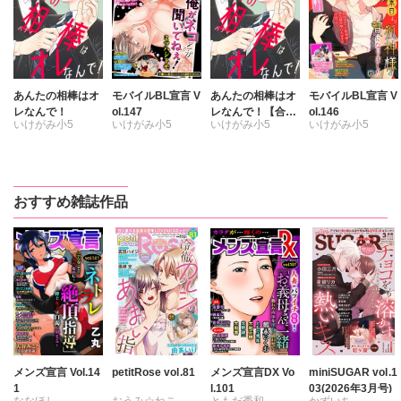
あんたの相棒はオ
モバイルBL宣言 V
あんたの相棒はオ
モバイルBL宣言 V
レなんで！
ol.147
レなんで！【合冊
ol.146
いけがみ小5
いけがみ小5
いけがみ小5
いけがみ小5
版】
ミツハシトモ
ミツハシトモ
やゆ
砂
やゆ
砂
冬坂ころも
冬坂ころも
おすすめ雑誌作品
メンズ宣言 Vol.14
petitRose vol.81
メンズ宣言DX Vo
miniSUGAR vol.1
1
l.101
03(2026年3月号)
ななほし
おうみ☆ねこ
ともだ秀和
かずいち