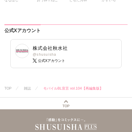
ポリゴンお寿司
カワノヒロシ
鮎
雅亜公
海野幸
なかやまさち
乙丸
維眞蜜水
黒岬光
大島岳詩
大和香
はたの有咲
杉友カヅヒロ
佐久間薫
大和正樹
ヒナギク
びる
雪景
粕谷秀夫
鯖虎クロ
鶴永いくお
夏生恒
公式Xアカウント
岬ゆきひろ
真田ハイジ
北野健一
桐嶋ショウコ
葉月かずお
相田早智子
葉月かずお
小田三月
みた森たつや
桃凪めぐ
杏咲モラル
星脇リカ
株式会社秋水社
大谷みこと
日野塔子
清水沙斗子
@shusuisha
公式Xアカウント
浅ひるゆう
由多いり
海月うる子
ほなみるか
さくら蒼
踊る毒林檎
六原ミッカ
小出ちゃこ
TOP
雑誌
モバイルBL宣言 vol.104【再編集版】
紅ヶ屋
TOP