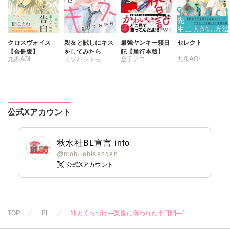
クロスヴォイス
親友と試しにキス
最強ヤンキー躾日
セレクト
【合冊版】
をしてみたら
記【単行本版】
九条AOI
ミツハシトモ
金子アコ
九条AOI
公式Xアカウント
秋水社BL宣言 info
@mobileblsengen
公式Xアカウント
TOP
BL
罪とくちづけ―楽園に奪われた十日間―1