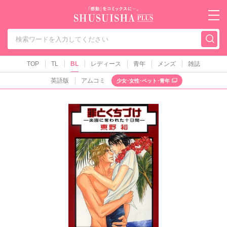
秋水社PLUS（テ
TOP
TL
BL
レディース
青年
メンズ
雑誌
英語版
アムコミ
少女･女性･ペット･青年