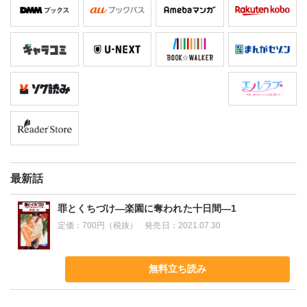
最新話
罪とくちづけ―楽園に奪われた十日間―1
定価：
700円（税抜）
発売日：
2021.07.30
無料立ち読み