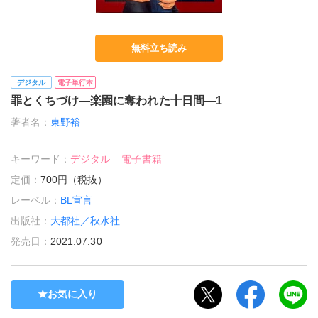
無料立ち読み
デジタル
電子単行本
罪とくちづけ―楽園に奪われた十日間―1
著者名：
東野裕
キーワード：
デジタル
電子書籍
定価：
700円（税抜）
レーベル：
BL宣言
出版社：
大都社／秋水社
発売日：
2021.07.30
お気に入り