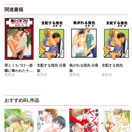
関連書籍
罪とくちづけ―楽
支配する指先 分冊
焦がれる指先 分冊
支配する指先
園に奪われた十日
版
版
東野裕
東野裕
東野裕
東野裕
間―【分冊版】
おすすめBL作品