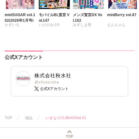
miniSUGAR vol.1
モバイルBL宣言 V
メンズ宣言DX Vo
miniBerry vol.87
02(2026年1月号)
ol.147
l.102
かずいち
いけがみ小5
みずしま聖
えんちゃん
なかやまさち
ミツハシトモ
遠山光
海野幸
キグナステルコ
はたの有咲
やゆ
砂
松山三津夫
永井くろ
ヒナギク
びる
冬坂ころも
大和正樹
滝恵介
春野さく
夏生恒
鶴永いくお
勝川ユミ
新薫
公式Xアカウント
桐嶋ショウコ
北野健一
蒼椅哉方
小田三月
葉月かずお
渡辺くらこ
星脇リカ
杏咲モラル
樋口あや
株式会社秋水社
清水沙斗子
美月李予
@shusuisha
公式Xアカウント
海月うる子
踊る毒林檎
さくら蒼
沢音千尋
藤春都
踊る毒林檎
片山絢森
六原ミッカ
愛成れお
朝貴
小出ちゃこ
テラーノベル
TOP
雑誌
いきなりCLIMAX!Vol.41
紅ヶ屋
恵孝志
TOP