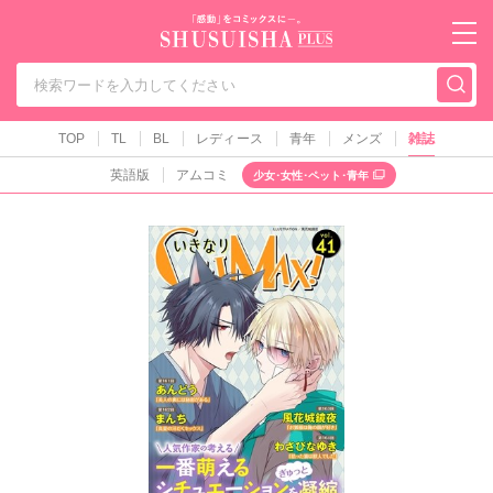
秋水社PLUS（テ
TOP
TL
BL
レディース
青年
メンズ
雑誌
英語版
アムコミ
少女･女性･ペット･青年