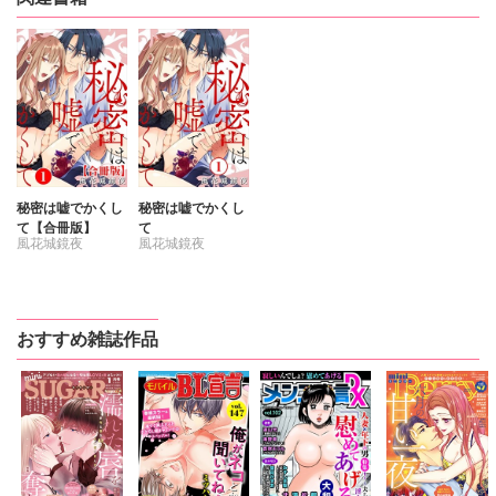
秘密は嘘でかくし
秘密は嘘でかくし
て【合冊版】
て
風花城鏡夜
風花城鏡夜
おすすめ雑誌作品