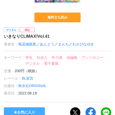
無料立ち読み
デジタル
雑誌
いきなりCLIMAX!Vol.41
著者名：
風花城鏡夜
／
あんどう
／
まんち
／
わさびなゆき
キーワード：
学生
社会人
年の差
短編集
アンソロジー
デジタル
電子書籍
定価：
200円（税抜）
レーベル：
BL宣言
出版社：
秋水社ORIGINAL
発売日：
2023.08.18
お気に入り