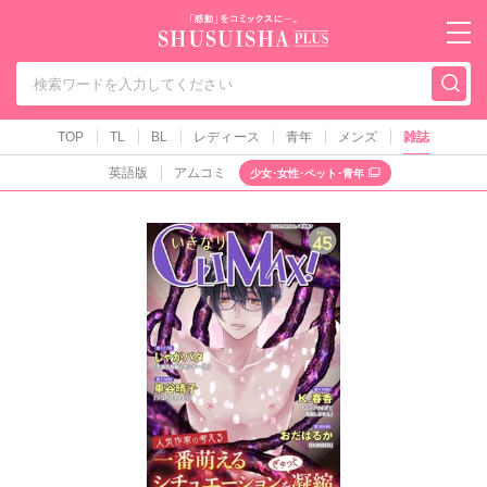
秋水社PLUS（テ
TOP
TL
BL
レディース
青年
メンズ
雑誌
英語版
アムコミ
少女･女性･ペット･青年