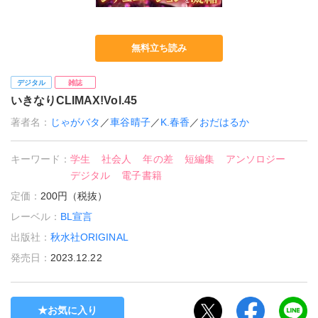
無料立ち読み
デジタル
雑誌
いきなりCLIMAX!Vol.45
著者名：
じゃがバタ
／
車谷晴子
／
K.春香
／
おだはるか
キーワード：
学生
社会人
年の差
短編集
アンソロジー
デジタル
電子書籍
定価：
200円（税抜）
レーベル：
BL宣言
出版社：
秋水社ORIGINAL
発売日：
2023.12.22
お気に入り