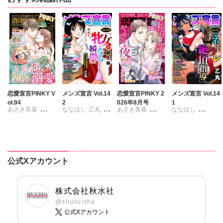
恋愛宣言PINKY V
メンズ宣言 Vol.14
恋愛宣言PINKY 2
メンズ宣言 Vol.14
ol.94
2
026年8月号
1
あさき美暮
ななほし
乙丸
あさき美暮
ななほし
ざわっこ
杉友カヅヒロ
きらた
ポリゴンお寿司
つきたておもち
雪景
粕谷秀夫
つきたておもち
乙丸
まろん
一之瀬絢
岬ゆきひろ
まろん
一之瀬絢
杉友カヅヒロ
彩戸サイコ
柳生柳
彩戸サイコ
雪景
粕谷秀夫
公式Xアカウント
小鳥晶
葉月かずお
紫賀サヲリ
岬ゆきひろ
松本ゆうか
みた森たつや
小鳥晶
葉月かずお
水瀬友美
大谷みこと
松本ゆうか
みた森たつや
株式会社秋水社
相田早智子
浅ひるゆう
水瀬友美
大谷みこと
@shusuisha
公式Xアカウント
知葉サナガ
相田早智子
浅ひるゆう