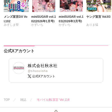
メンズ宣言DX Vo
miniSUGAR vol.1
miniSUGAR vol.1
ヤング宣言 Vol.93
l.102
02(2026年1月号)
03(2026年3月号)
みずしま聖
かずいち
かずいち
ありま猛
遠山光
海野幸
なかやまさち
なかやまさち
まるいしかく
松山三津夫
はたの有咲
はたの有咲
金井たつお
大和正樹
滝恵介
ヒナギク
びる
ヒナギク
びる
剣名舞
五月五日
鶴永いくお
夏生恒
夏生恒
桜小路むつみ
公式Xアカウント
北野健一
桐嶋ショウコ
桐嶋ショウコ
池田文春
東條仁
葉月かずお
小田三月
小田三月
白虎丸
粕谷秀夫
杏咲モラル
星脇リカ
星脇リカ
葉月かずお
株式会社秋水社
清水沙斗子
清水沙斗子
平田弘次
@shusuisha
公式Xアカウント
海月うる子
海月うる子
さくら蒼
さくら蒼
踊る毒林檎
踊る毒林檎
六原ミッカ
六原ミッカ
小出ちゃこ
小出ちゃこ
TOP
雑誌
モバイルBL宣言 Vol.116
紅ヶ屋
紅ヶ屋