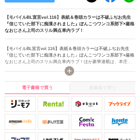
【モバイルBL宣言vol.116】表紙＆巻頭カラーは不破ふぢお先生
『信じていた部下に痴漢されました』ぽんこつワンコ系部下×厳格
なおじさん上司のスリル満点車内ラブ！
【モバイルBL宣言vol.116】表紙＆巻頭カラーは不破ふぢお先生
『信じていた部下に痴漢されました』ぽんこつワンコ系部下×厳格
なおじさん上司のスリル満点車内ラブ！ほか豪華連載は、本庄り
え先生『自惚れとランジェリー～ハイスペ同期の困った愛し方
～』、いけがみ小5先生『幼馴染をメスイキ調教～好きだからＮＴ
Ｒ（寝取り）ます』、伊勢本やこ先生『酔いどれワンコは何も覚
電子書籍で買う
紙書籍で買う
えてない』、上川きち先生『愛欲調教』。