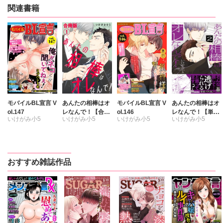
関連書籍
モバイルBL宣言 V
あんたの相棒はオ
モバイルBL宣言 V
あんたの相棒はオ
ol.147
レなんで！【合冊
ol.146
レなんで！【単行
いけがみ小5
いけがみ小5
いけがみ小5
いけがみ小5
版】
本版】2
ミツハシトモ
ミツハシトモ
やゆ
砂
やゆ
砂
冬坂ころも
冬坂ころも
おすすめ雑誌作品