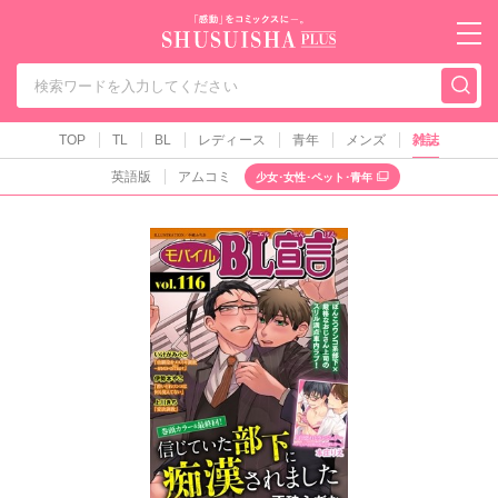
秋水社PLUS（テ
TOP
TL
BL
レディース
青年
メンズ
雑誌
英語版
アムコミ
少女･女性･ペット･青年