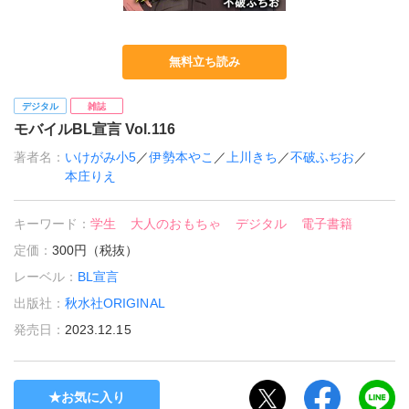
無料立ち読み
デジタル
雑誌
モバイルBL宣言 Vol.116
著者名：
いけがみ小5
／
伊勢本やこ
／
上川きち
／
不破ふぢお
／
本庄りえ
キーワード：
学生
大人のおもちゃ
デジタル
電子書籍
定価：
300円（税抜）
レーベル：
BL宣言
出版社：
秋水社ORIGINAL
発売日：
2023.12.15
お気に入り