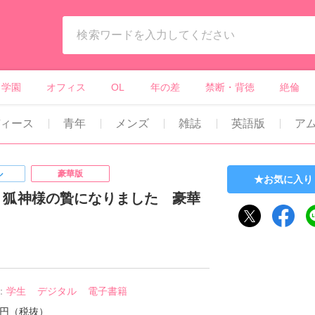
ィーンズラブ・ボーイズラブ等）
学園
オフィス
OL
年の差
禁断・背徳
絶倫
ディース
青年
メンズ
雑誌
英語版
ア
ル
豪華版
お気に入り
り狐神様の贄になりました 豪華
：
学生
デジタル
電子書籍
00円（税抜）