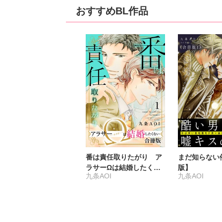
おすすめBL作品
番は責任取りたがり ア
まだ知らない
ラサーΩは結婚したくな
版】
九条AOI
九条AOI
い【合冊版】