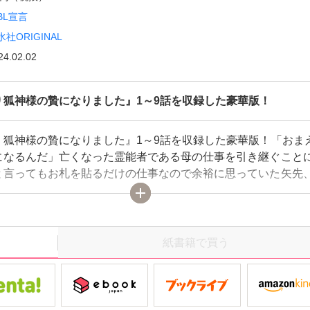
BL宣言
水社ORIGINAL
24.02.02
り狐神様の贄になりました』1～9話を収録した豪華版！
り狐神様の贄になりました』1～9話を収録した豪華版！「おま
になるんだ」亡くなった霊能者である母の仕事を引き継ぐこと
と言ってもお札を貼るだけの仕事なので余裕に思っていた矢先
きの朽ちた社を見てほしい』と一件の依頼が。今回もお札があ
だと現地に向かったけど、うっかりその場にあった鏡を割った
ていた九尾の狐神様が現れて!?封印を解いた責任としてその身
精気を差し出せと迫られる！やむなく精気を捧げるため、尻尾
紙書籍で買う
一夜…計九夜分抱かれることになってしまい――!?