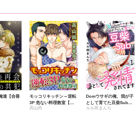
俺達【合冊
モッコリキッチン～逆転
Domウサギの俺、我が子
3P 危ない料理教室【豪
として育てた豆柴Subに
高山尚
ルル田まんち
華版】
番として“発情”されてま
す