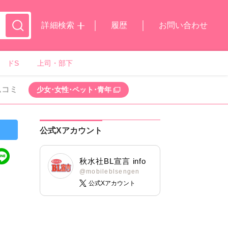
詳細検索
履歴
お問い合わせ
ドS
上司・部下
ムコミ
少女･女性･ペット･青年
公式Xアカウント
秋水社BL宣言 info
@mobileblsengen
公式Xアカウント