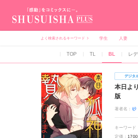
秋水社PLUS（テ
学生
人妻
よく検索されるキーワード
TOP
TL
BL
レ
デジタ
本日よ
版
著者名：
砂
キーワード
定価：
17