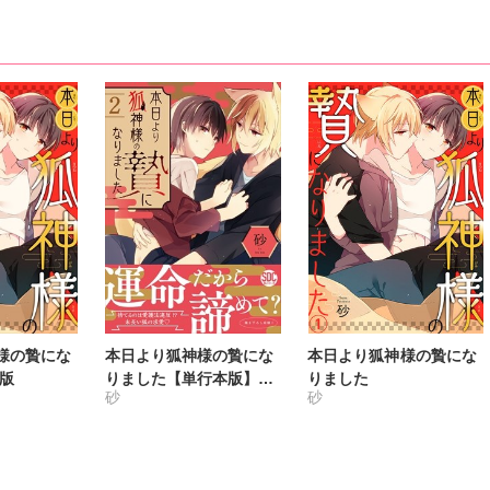
様の贄にな
本日より狐神様の贄にな
本日より狐神様の贄にな
版
りました【単行本版】
りました
砂
砂
【電子書店特典付き】2