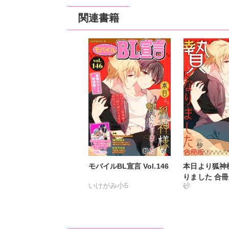
関連書籍
モバイルBL宣言 Vol.146
本日より狐神
りました 合冊
いけがみ小5
砂
ミツハシトモ
やゆ
砂
冬坂ころも