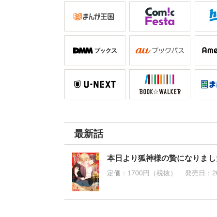
最新話
本日より狐神様の贄になりまし
定価：
1700円（税抜）
発売日：
2