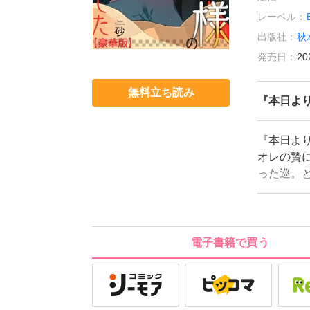
レーベル：
出版社：
秋
発売日：
20
無料立ち読み
『本日よ
『本日よ
オレの贄
った巡。
『曰く付
ら大丈夫
封じられ
代とし、
電子書籍で買う
分につき