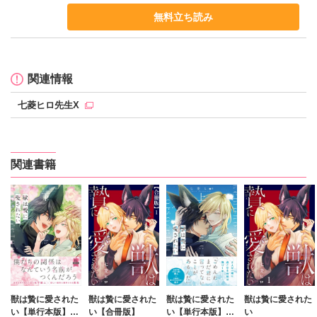
無料立ち読み
関連情報
七菱ヒロ先生X
関連書籍
獣は贄に愛された
獣は贄に愛された
獣は贄に愛された
獣は贄に愛された
い【単行本版】下
い【合冊版】
い【単行本版】上
い