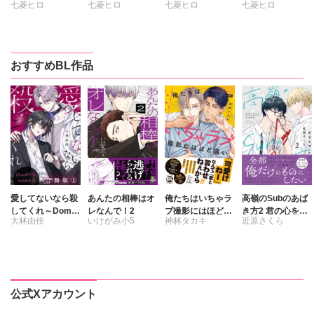
七菱ヒロ
七菱ヒロ
七菱ヒロ
七菱ヒロ
【電子限定特典付
【電子限定特典付
き】
き】
おすすめBL作品
愛してないなら殺
あんたの相棒はオ
俺たちはいちゃラ
高嶺のSubのあば
してくれ～Domの
レなんで！2
ブ撮影にはほど遠
き方2 君の心をと
大林由佳
いけがみ小5
神林タカキ
近原さくら
本能、Subの慈愛
い
かすコマンド
～【合冊版】
公式Xアカウント