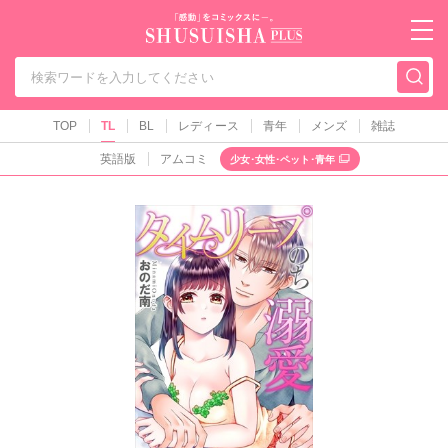
秋水社PLUS（テ
TOP
TL
BL
レディース
青年
メンズ
雑誌
英語版
アムコミ
少女･女性･ペット･青年