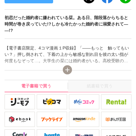
初恋だった婚約者に嫌われている栞。ある日、階段落からちると
時間が巻き戻っていた!?しかも冷たかった婚約者に溺愛されて―
―!?
【電子書店限定、4コマ漫画１P収録】「――もっと 触ってもい
い？」押し倒されて、下着の上から敏感な割れ目を彼の太い指が
何度もなぞって…。大学生の栞には婚約者がいる。高校受験の時
に家庭教師をしてくれた初恋の人・波多野真央さん。母親から真
央さんが結婚相手を探していると聞き、喜んで婚約を受けた栞。
けれど、久しぶりに会った真央さんは冷たい態度。好きになって
電子書籍で買う
紙書籍で買う
もらいたいと奮闘するも空回りばかりで…。ある日、真央さんか
ら大事な話があると自宅に呼ばれて行くと、見知らぬ女性と真央
さんの親密な姿を目撃してしまい――。ショックをうけた栞は、
誤って足を滑らせ階段から落ちてしまう。気がつくと自宅のベッ
ドの上に寝ていた栞は、なぜか時が3ヵ月前に巻きもどっていて!?
嫌われていたはずの真央さんに、なぜか溺愛されてしまい――!?