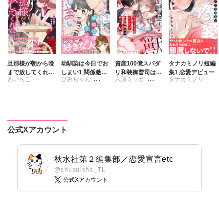
さんかく
旦那様が朝から晩
幼馴染は今日でお
資産100億スパダ
タナカミノリ短編
まで放してくれな
しまい1 関係激
リ和装御曹司は腹
集1 恋愛デビュー
西いちこ
ぴみちゃん
六原ミッカ
タナカミノリ
いⅧ エッチで甘い
変。仲良し男子が
黒い獣～イジワル
ワケあり婚!?
溺愛彼氏になった
な指遣いから感じ
さくら蒼
さくら蒼
夜
る圧倒的快感～
【合冊版】
公式Xアカウント
秋水社第２編集部／恋愛宣言etc
@shusuisha_TL
公式Xアカウント