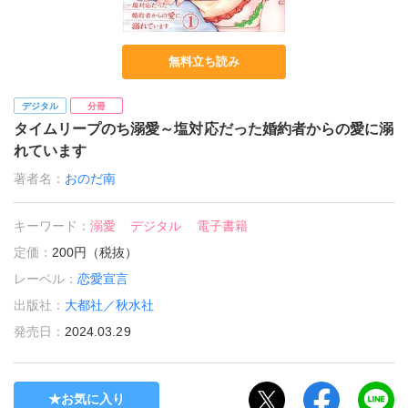
無料立ち読み
デジタル
分冊
タイムリープのち溺愛～塩対応だった婚約者からの愛に溺
れています
著者名：
おのだ南
キーワード：
溺愛
デジタル
電子書籍
定価：
200円（税抜）
レーベル：
恋愛宣言
出版社：
大都社／秋水社
発売日：
2024.03.29
お気に入り