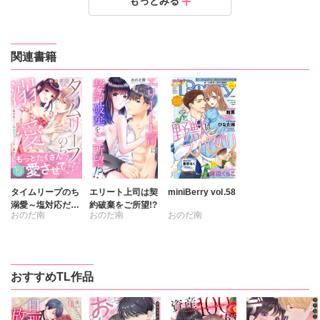
もっとみる
に溺れています5
に溺れています4
に溺れています3
に溺れています2
に溺れています【電子限定特典付き】1
定価：
定価：
定価：
定価：
定価：
200円（税抜）
200円（税抜）
200円（税抜）
200円（税抜）
200円（税抜）
発売日：
発売日：
発売日：
発売日：
発売日：
2024.06.28
2024.04.29
2024.03.29
2024.03.29
2024.03.29
関連書籍
タイムリープのち
エリート上司は契
miniBerry vol.58
溺愛～塩対応だっ
約破棄をご所望!?
おのだ南
おのだ南
おのだ南
た婚約者からの愛
に溺れています
キグナステルコ
【電子単行本版】
ひなた茜
春野さく
新薫
おすすめTL作品
天祢仁
渡辺くらこ
日浦亜紀