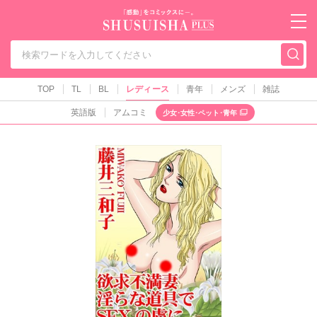
秋水社PLUS（テ
TOP
TL
BL
レディース
青年
メンズ
雑誌
英語版
アムコミ
少女･女性･ペット･青年