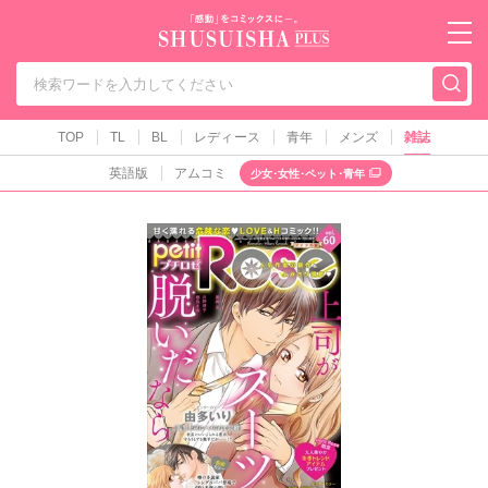
秋水社PLUS（テ
TOP
TL
BL
レディース
青年
メンズ
雑誌
英語版
アムコミ
少女･女性･ペット･青年