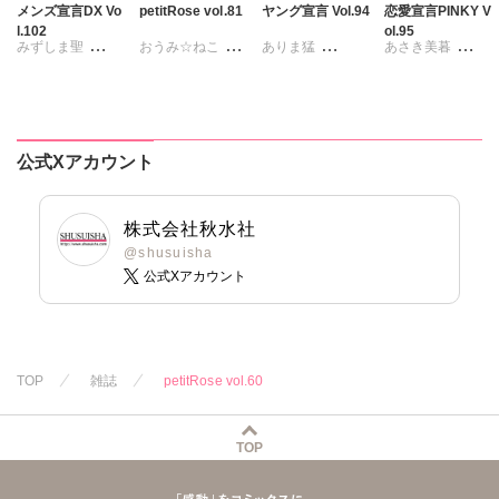
メンズ宣言DX Vo
petitRose vol.81
ヤング宣言 Vol.94
恋愛宣言PINKY V
l.102
ol.95
みずしま聖
おうみ☆ねこ
ありま猛
あさき美暮
遠山光
海野幸
カワノヒロシ
鮎
まるいしかく
ざわっこ
松山三津夫
維眞蜜水
黒岬光
金井たつお
つきたておもち
大和正樹
滝恵介
佐久間薫
剣名舞
五月五日
まろん
一之瀬絢
鶴永いくお
鯖虎クロ
桜小路むつみ
彩戸サイコ
公式Xアカウント
北野健一
真田ハイジ
池田文春
東條仁
紫賀サヲリ
葉月かずお
相田早智子
白虎丸
粕谷秀夫
小鳥晶
杏咲モラル
桃凪めぐ
葉月かずお
松本ゆうか
株式会社秋水社
日野塔子
平田弘次
水瀬友美
@shusuisha
公式Xアカウント
由多いり
相田早智子
ほなみるか
知葉サナガ
妹尾美穂
蜜蜂アヤ
春時雨よわ
TOP
雑誌
petitRose vol.60
TOP