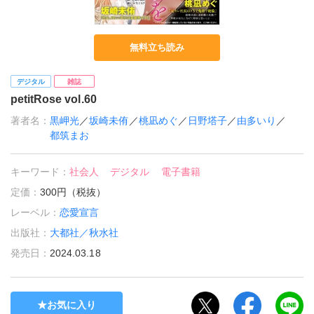
無料立ち読み
デジタル
雑誌
petitRose vol.60
著者名：
黒岬光
／
坂崎未侑
／
桃凪めぐ
／
日野塔子
／
由多いり
／
都筑まお
キーワード：
社会人
デジタル
電子書籍
定価：
300円（税抜）
レーベル：
恋愛宣言
出版社：
大都社／秋水社
発売日：
2024.03.18
お気に入り