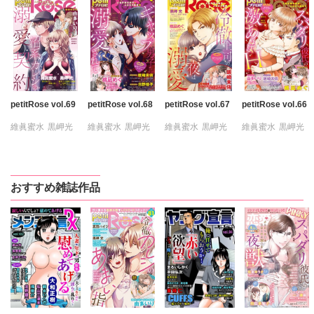
petitRose vol.69
petitRose vol.68
petitRose vol.67
petitRose vol.66
維眞蜜水
黒岬光
維眞蜜水
黒岬光
維眞蜜水
黒岬光
維眞蜜水
黒岬光
坂崎未侑
坂崎未侑
坂崎未侑
坂崎未侑
桃凪めぐ
桃凪めぐ
桃凪めぐ
桃凪めぐ
日野塔子
日野塔子
日野塔子
日野塔子
おすすめ雑誌作品
由多いり
由多いり
由多いり
由多いり