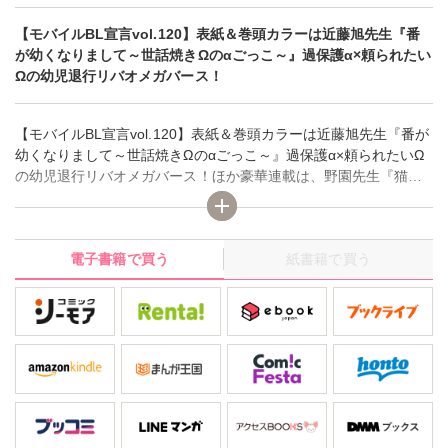
【モバイルBL宣言vol.120】表紙＆巻頭カラーは近藤旭先生『番
が幼くなりまして～世話焼きΩのαごっこ～』過保護α×頼られたい
Ωの幼児退行リバオメガバース！
【モバイルBL宣言vol.120】表紙＆巻頭カラーは近藤旭先生『番が
幼くなりまして～世話焼きΩのαごっこ～』過保護α×頼られたいΩ
の幼児退行リバオメガバース！ほか豪華連載は、野園先生『猫か
ぶりビッチは脱がされる』、上川きち先生『愛欲調教』、神林タ
カキ先生『入った銭湯はハッテン場でした～強情ノンケをメスに
する挿入浴～』、本庄りえ先生『自惚れとランジェリー～ハイス
電子書籍で買う
紙書籍で買う
ペ同期の困った愛し方～』。