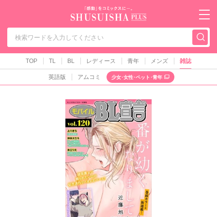
秋水社PLUS（テ
TOP
TL
BL
レディース
青年
メンズ
雑誌
英語版
アムコミ
少女･女性･ペット･青年