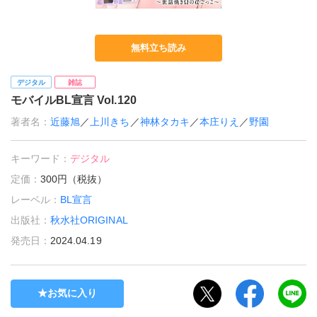
無料立ち読み
デジタル
雑誌
モバイルBL宣言 Vol.120
著者名：
近藤旭
／
上川きち
／
神林タカキ
／
本庄りえ
／
野園
キーワード：
デジタル
定価：
300円（税抜）
レーベル：
BL宣言
出版社：
秋水社ORIGINAL
発売日：
2024.04.19
お気に入り