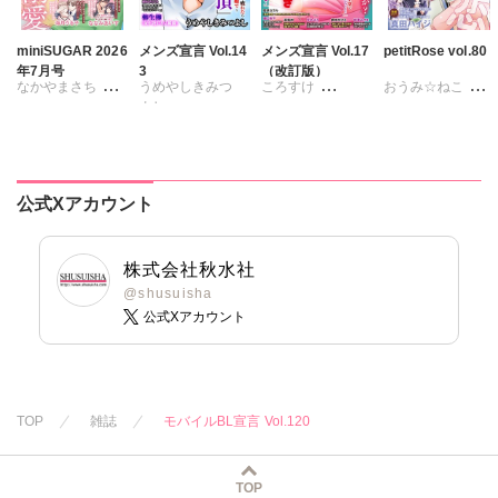
miniSUGAR 2026
メンズ宣言 Vol.14
メンズ宣言 Vol.17
petitRose vol.80
年7月号
3
（改訂版）
なかやまさち
うめやしきみつ
ころすけ
おうみ☆ねこ
よし
ななみあいす
とけーうさぎ
カワノヒロシ
鮎
乙丸
はたの有咲
なめぞう
維眞蜜水
黒岬光
杉友カヅヒロ
ヒナギク
びる
若草カヲル
佐久間薫
雪景
粕谷秀夫
夏生恒
相澤みさを
鯖虎クロ
公式Xアカウント
岬ゆきひろ
桐嶋ショウコ
孫陽州
樋口あや
真田ハイジ
柳生柳
九条タカオミ
岬ゆきひろ
陽香
桃凪めぐ
葉月かずお
小田三月
日野塔子
株式会社秋水社
みた森たつや
清水沙斗子
北里千寿
@shusuisha
大谷みこと
海月うる子
公式Xアカウント
由多いり
浅ひるゆう
さくら蒼
奥原まむ
踊る毒林檎
六原ミッカ
紅ヶ屋
TOP
雑誌
モバイルBL宣言 Vol.120
桜月ことは
TOP