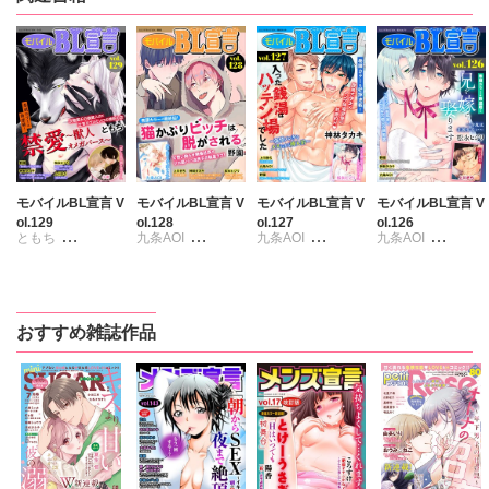
モバイルBL宣言 V
モバイルBL宣言 V
モバイルBL宣言 V
モバイルBL宣言 V
ol.129
ol.128
ol.127
ol.126
ともち
九条AOI
九条AOI
九条AOI
松永ヒジリ
松永ヒジリ
松永ヒジリ
松永ヒジリ
上川きち
上川きち
上川きち
上川きち
神林タカキ
野園
神林タカキ
野園
神林タカキ
野園
神林タカキ
野園
おすすめ雑誌作品
小嵜