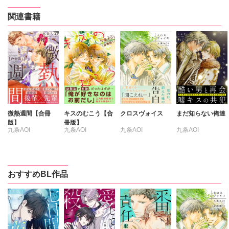
関連書籍
微熱週間【合冊
キスのむこう【合
クロスヴォイス
まだ知らない俺達
版】
冊版】
九条AOI
九条AOI
九条AOI
九条AOI
おすすめBL作品