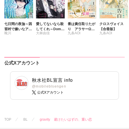
七日間の夜伽～因
愛してないなら殺
番は責任取りたが
クロスヴォイス
習村で嫌いなアイ
してくれ～Domの
り アラサーΩは
【合冊版】
靴川
大林由佳
九条AOI
九条AOI
ツと～【合冊版】
本能、Subの慈愛
結婚したくない
～
【合冊版】
公式Xアカウント
秋水社BL宣言 info
@mobileblsengen
公式Xアカウント
TOP
BL
gravity 避けたいはずの、重い恋