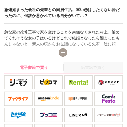
急遽始まった会社の先輩との同居生活。重い恋はしたくない筈だ
ったのに、何故か惹かれている自分がいて…？
急な家の改修工事で家を空けることを余儀なくされた村上。泊め
てくれそうな女の子はいるけどこれで結婚となったら溜まったも
んじゃないと、新人の頃からお世話になっている先輩・辻に頼み
込んで居候させてもらうことに。辻との生活は何不自由なく、何
なら早く家を出る自分のために玄関でのお見送りをしてくれる。
それだけに普段から自分に甘い辻に同居をお願いした際、二つ返
電子書籍で買う
紙書籍で買う
事で了承してくれるかと思いきや妙な間があったのが気になっ
て…？