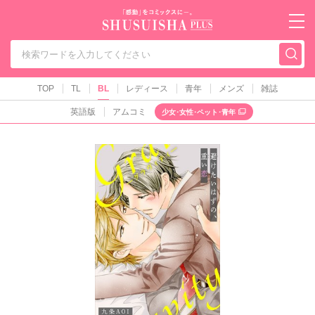
秋水社PLUS（テ
TOP
TL
BL
レディース
青年
メンズ
雑誌
英語版
アムコミ
少女･女性･ペット･青年