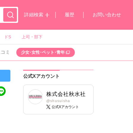
詳細検索
履歴
お問い合わせ
ドS
上司・部下
ムコミ
少女･女性･ペット･青年
公式Xアカウント
株式会社秋水社
@shusuisha
公式Xアカウント