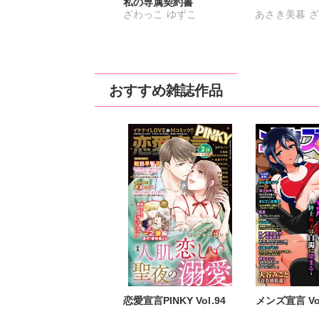
私の専属契約書
ざわっこ
ゆずこ
あさき美暮
ざ
つきたておも
一之瀬絢
小鳥
松本ゆうか
水
おすすめ雑誌作品
相田早智子
大
知葉サナガ
長
妹尾美穂
蜜蜂
春時雨よわ
恋愛宣言PINKY Vol.94
メンズ宣言 Vol