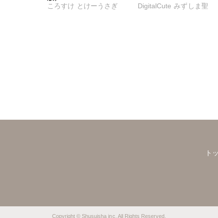
ころすけ
とけーうさぎ
DigitalCute
みずしま聖
司
乙丸
なめぞう
若草カヲル
ゆうづつしろ
遠山光
雪景
相澤みさを
孫陽州
海野幸
松山三津夫
ゆきひろ
樋口あや
岬ゆきひろ
大和香
大和正樹
滝恵介
陽香
葉月かずお
杏咲モラル
浅ひるゆう
ト
Copyright © Shusuisha inc. All Rights Reserved.