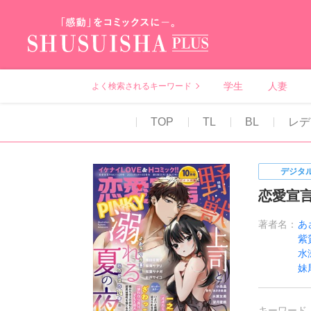
秋水社PLUS（テ
学生
人妻
よく検索されるキーワード
TOP
TL
BL
レデ
デジタ
恋愛宣言P
著者名：
あ
紫
水
妹
キーワード