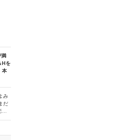
が満
＆Hを
、本
よみ
まだ
恋
かに