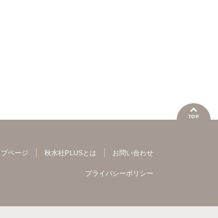
おうみ☆ねこ
かずいち
なかやまさち
ありま
カワノヒロシ
鮎
はたの有咲
ヒナギク
金井た
維眞蜜水
黒岬光
びる
夏生恒
五月五
佐久間薫
鯖虎クロ
桐嶋ショウコ
小田三月
池田文
真田ハイジ
桃凪めぐ
星脇リカ
清水沙斗子
粕谷秀
日野塔子
北里千寿
海月うる子
さくら蒼
平田弘
由多いり
奥原まむ
踊る毒林檎
六原ミッカ
小出ちゃこ
紅ヶ屋
TOP
ップページ
秋水社PLUSとは
お問い合わせ
プライバシーポリシー