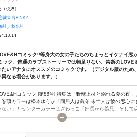
0円（税抜）
恋愛宣言PINKY
都社／秋水社
24.10.14
OVE&Hコミック!!等身大の女の子たちのちょっとイケナイ恋
ミック。普通のラブストーリーでは物足りない、禁断のLOVE
みたいアナタにオススメのコミックです。（デジタル版のため
が異なる場合があります。）
OVE&Hコミック!!第86号!!特集は「野獣上司と溺れる夏の夜」
！巻頭カラーは松本ゆうか「同居人は義弟 未亡人は彼の恋心に
いない」！センターカラーはざわっこ「部長から義兄、そして
一之瀬絢「オオカミ課長のキスは甘い～冷徹上司の裏の顔～」ほ
の恋が盛りだくさん♪