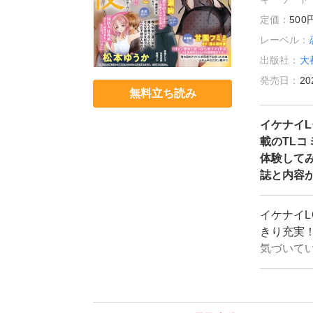
定価：
50
レーベル：
出版社：
大
発売日：
20
無料立ち読み
イケナイL
載のTLコ
体験して
誌と内容
イケナイL
きり充実
気づいて
人!?」
も、禁断