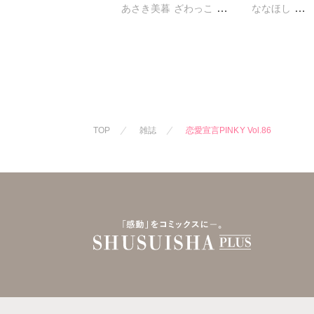
あさき美暮
ざわっこ
ななほし
つきたておもち
まろん
ポリゴンお寿
一之瀬絢
彩戸サイコ
杉友カヅヒロ
小鳥晶
松本ゆうか
粕谷秀夫
岬
水瀬友美
相田早智子
葉月かずお
知葉サナガ
望月蜜桃
みた森たつや
妹尾美穂
蜜蜂アヤ
大谷みこと
TOP
雑誌
恋愛宣言PINKY Vol.86
春時雨よわ