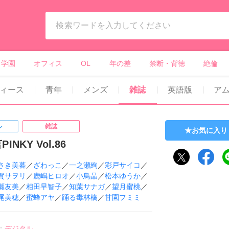
ィーンズラブ・ボーイズラブ等）
学園
オフィス
OL
年の差
禁断・背徳
絶倫
ィース
青年
メンズ
雑誌
英語版
ア
ル
雑誌
お気に入り
INKY Vol.86
さき美暮
／
ざわっこ
／
一之瀬絢
／
彩戸サイコ
／
賀サヲリ
／
鹿嶋ヒロオ
／
小鳥晶
／
松本ゆうか
／
瀬友美
／
相田早智子
／
知葉サナガ
／
望月蜜桃
／
尾美穂
／
蜜蜂アヤ
／
踊る毒林檎
／
甘園フミミ
：
デジタル