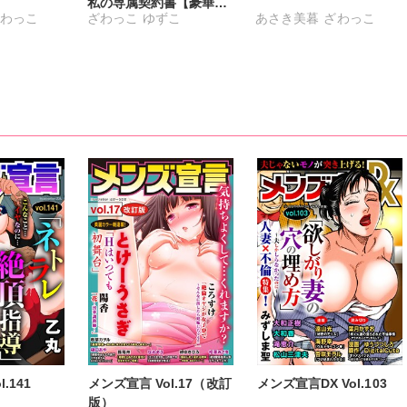
私の専属契約書【豪華
わっこ
ざわっこ
ゆずこ
あさき美暮
ざわっこ
版】
ち
まろん
つきたておもち
まろん
晶
一之瀬絢
彩戸サイコ
瀬友美
紫賀サヲリ
小鳥晶
橋薫
松本ゆうか
水瀬友美
谷河樹衣
相田早智子
知葉サナガ
アヤ
妹尾美穂
蜜蜂アヤ
春時雨よわ
.141
メンズ宣言 Vol.17（改訂
メンズ宣言DX Vol.103
版）