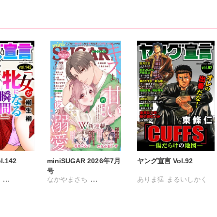
.142
miniSUGAR 2026年7月
ヤング宣言 Vol.92
号
丸
なかやまさち
ありま猛
まるいしかく
雪景
ななみあいす
金井たつお
剣名舞
ゆきひろ
はたの有咲
ヒナギク
五月五日
桜小路むつみ