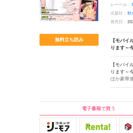
レーベル：
出版社：
秋
発売日：
20
無料立ち読み
【モバイル
ります～
【モバイル
ります～
ほか豪華
脱がされ
ケをメス
電子書籍で買う