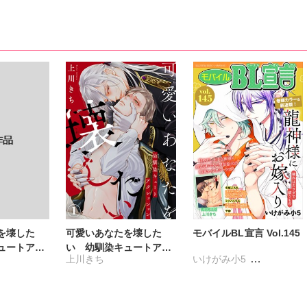
を壊した
可愛いあなたを壊した
モバイルBL宣言 Vol.145
ュートアグ
い 幼馴染キュートアグ
上川きち
いけがみ小5
18版】
レッション
ミツハシトモ
やゆ
上川きち
冬坂ころも