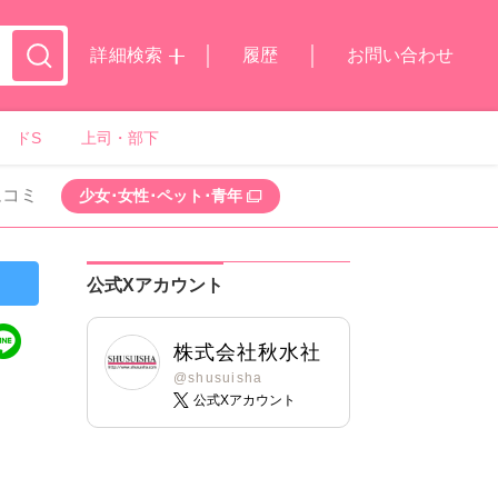
詳細検索
履歴
お問い合わせ
ドS
上司・部下
ムコミ
少女･女性･ペット･青年
公式Xアカウント
株式会社秋水社
@shusuisha
公式Xアカウント