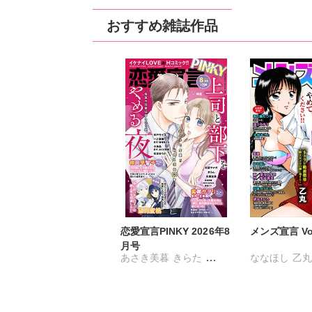
おすすめ雑誌作品
恋愛宣言PINKY 2026年8
メンズ宣言 Vol
月号
あさき美暮
きらた
ななほし
乙
つきたておもち
まろん
杉友カヅヒロ
一之瀬絢
彩戸サイコ
粕谷秀夫
岬