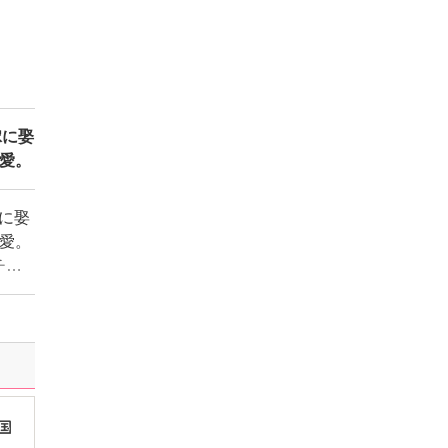
嫁に娶
愛。
嫁に娶
愛。
チは
ノン
。