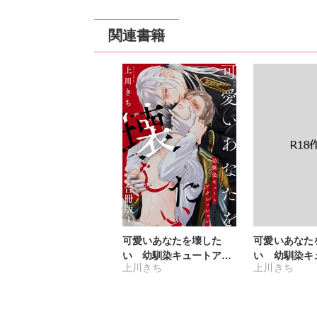
関連書籍
可愛いあなたを壊した
可愛いあなた
い 幼馴染キュートアグ
い 幼馴染キ
上川きち
上川きち
レッション【合冊版】
レッション【R