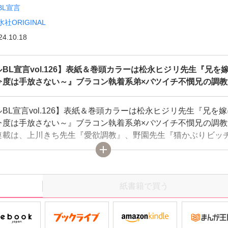
BL宣言
水社ORIGINAL
24.10.18
BL宣言vol.126】表紙＆巻頭カラーは松永ヒジリ先生『兄を
今度は手放さない～』ブラコン執着系弟×バツイチ不憫兄の調教
BL宣言vol.126】表紙＆巻頭カラーは松永ヒジリ先生『兄を
今度は手放さない～』ブラコン執着系弟×バツイチ不憫兄の調教
連載は、上川きち先生『愛欲調教』、野園先生『猫かぶりビッ
る』、神林タカキ先生『入った銭湯はハッテン場でした～強情
にする挿入浴～』、九条AOI先生『恋人のフリが上手すぎる』
紙書籍で買う