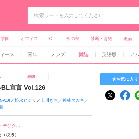
ィーンズラブ・ボーイズラブ等）
学園
オフィス
OL
年の差
禁断・背徳
絶倫
ィース
青年
メンズ
雑誌
英語版
ア
ル
雑誌
お気に入り
L宣言 Vol.126
条AOI
／
松永ヒジリ
／
上川きち
／
神林タカキ
／
園
：
デジタル
0円（税抜）