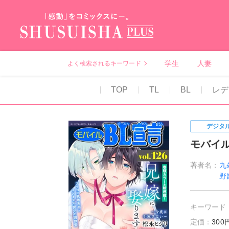
秋水社PLUS（テ
学生
人妻
よく検索されるキーワード
TOP
TL
BL
レデ
デジタ
モバイルB
著者名：
九
野
キーワード
定価：
30