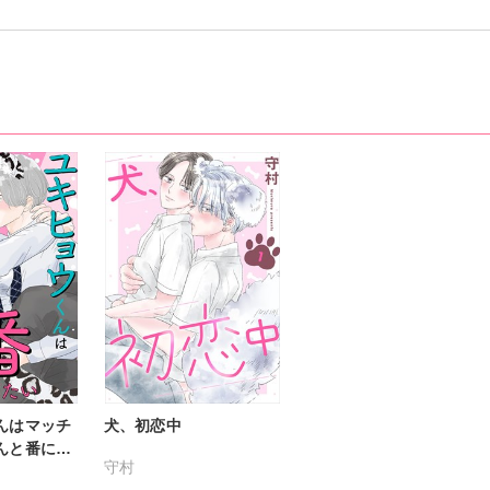
んはマッチ
犬、初恋中
んと番にな
守村