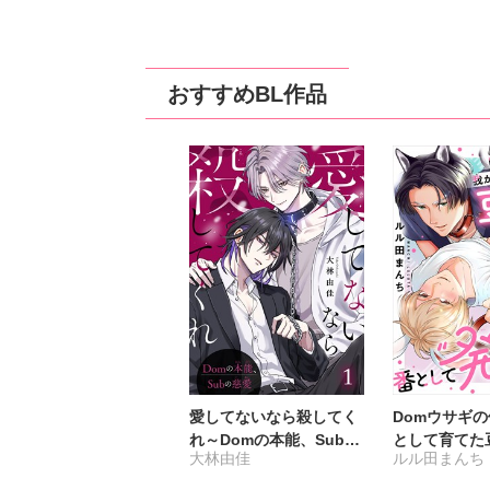
おすすめBL作品
愛してないなら殺してく
Domウサギ
れ～Domの本能、Subの
として育てた
大林由佳
ルル田まんち
慈愛～
番として“発
す