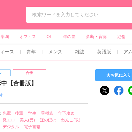
ィーンズラブ・ボーイズラブ等）
学園
オフィス
OL
年の差
禁断・背徳
絶倫
ディース
青年
メンズ
雑誌
英語版
ア
ル
合冊
お気に入り
恋中【合冊版】
村
：
先輩・後輩
学生
異種族
年下攻め
微エロ
美人(受)
ほのぼの
わんこ(攻)
デジタル
電子書籍