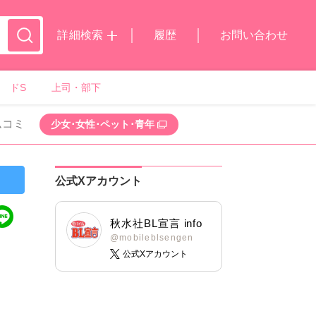
詳細検索
履歴
お問い合わせ
ドS
上司・部下
ムコミ
少女･女性･ペット･青年
公式Xアカウント
秋水社BL宣言 info
@mobileblsengen
公式Xアカウント