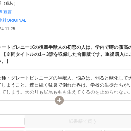
0円（税抜）
BL宣言
水社ORIGINAL
24.11.25
レートピレニーズの後輩半獣人の初恋の人は、学内で噂の孤高
？【※同タイトルの1～3話を収録した合冊版です。重複購入に
い。】
犬種・グレートピレニーズの半獣人。悩みは、弱ると獣化して
てしまうこと。連日続く猛暑で倒れた界は、学校の生徒たちが
してしまう。犬の耳も尻尾も毛も生えてくるのを止められない
悪がって遠巻きに眺めるだけ…そんな中ただ一人、先輩の有馬
けてくれる。自分を腫物扱いしないでくれた結人と仲良くなり
彼にお礼をしたいと迫るが…結人に「犬の姿が見たい」と言わ
？【※同タイトルの1～3話を収録した合冊版です。重複購入に
紙書籍で買う
い。】