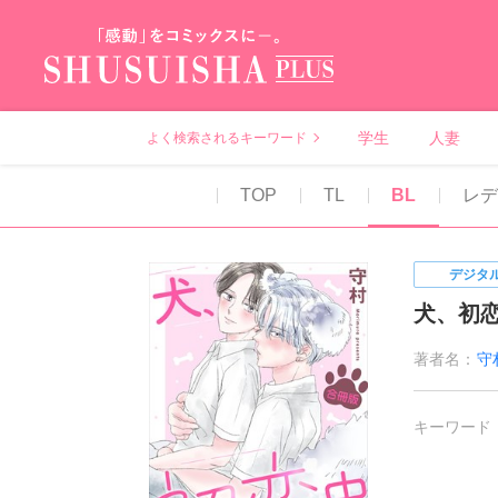
秋水社PLUS（テ
学生
人妻
よく検索されるキーワード
TOP
TL
BL
レ
デジタ
犬、初
著者名：
守
キーワード