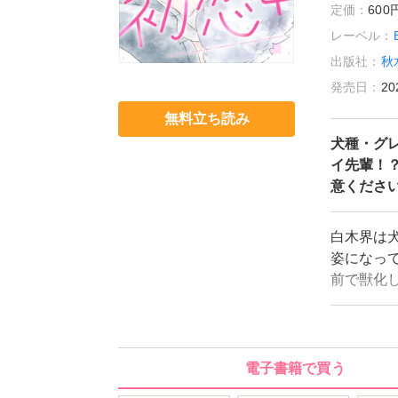
定価：
60
レーベル：
出版社：
秋
発売日：
20
無料立ち読み
犬種・グ
イ先輩！
意くださ
白木界は
姿になっ
前で獣化
りは気味
が界を助
て、界は
しまい！
電子書籍で買う
意くださ