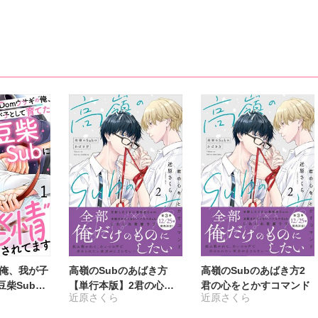
の俺、我が子
高嶺のSubのあばき方
高嶺のSubのあばき方2
豆柴Subに
【単行本版】2君の心を
君の心をとかすコマンド
近原さくら
近原さくら
情”されてま
とかすコマンド【電子限
定特典付き】