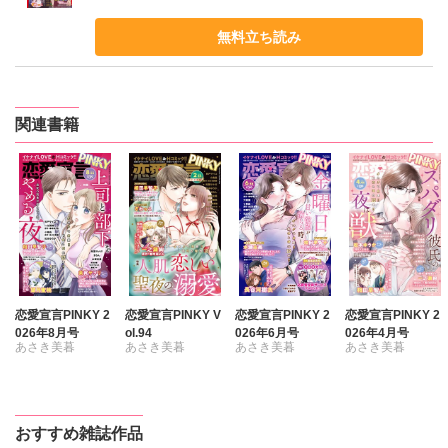
無料立ち読み
関連書籍
恋愛宣言PINKY 2
恋愛宣言PINKY V
恋愛宣言PINKY 2
恋愛宣言PINKY 2
026年8月号
ol.94
026年6月号
026年4月号
あさき美暮
あさき美暮
あさき美暮
あさき美暮
きらた
ざわっこ
ざわっこ
ざわっこ
つきたておもち
つきたておもち
つきたておもち
つきたておもち
まろん
一之瀬絢
まろん
一之瀬絢
まろん
一之瀬絢
まろん
一之瀬絢
おすすめ雑誌作品
彩戸サイコ
彩戸サイコ
小鳥晶
彩戸サイコ