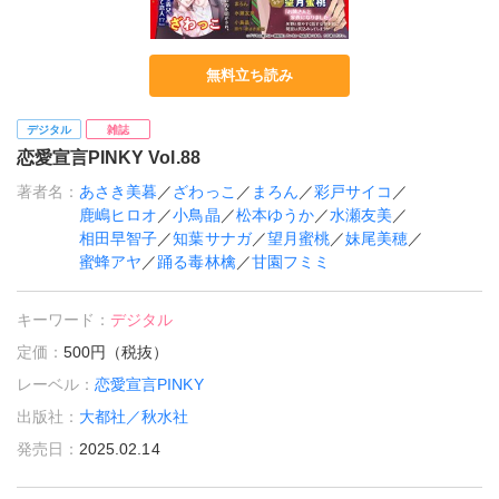
無料立ち読み
デジタル
雑誌
恋愛宣言PINKY Vol.88
著者名：
あさき美暮
／
ざわっこ
／
まろん
／
彩戸サイコ
／
鹿嶋ヒロオ
／
小鳥晶
／
松本ゆうか
／
水瀬友美
／
相田早智子
／
知葉サナガ
／
望月蜜桃
／
妹尾美穂
／
蜜蜂アヤ
／
踊る毒林檎
／
甘園フミミ
キーワード：
デジタル
定価：
500円（税抜）
レーベル：
恋愛宣言PINKY
出版社：
大都社／秋水社
発売日：
2025.02.14