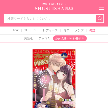
秋水社PLUS（テ
TOP
TL
BL
レディース
青年
メンズ
雑誌
英語版
アムコミ
少女･女性･ペット･青年