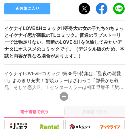
お気に入り
イケナイLOVE&Hコミック!!等身大の女の子たちのちょっ
とイケナイ恋が満載のTLコミック。普通のラブストーリ
ーでは物足りない、禁断のLOVE＆Hを体験してみたいア
ナタにオススメのコミックです。（デジタル版のため、本
誌と内容が異なる場合があります。）
イケナイLOVE&Hコミック!!第88号!!特集は「聖夜の溺愛
H」よみきり充実！巻頭カラーはざわっこ「部長から義
兄、そして恋人!?」！センターカラーは相田早智子「契約
婚した冷徹社長は甘くやさしい嘘をつく」望月蜜桃「お隣
さんと家族になりました」ほかにも、禁断の恋が盛りだく
さん♪
電子書籍で買う
紙書籍で買う