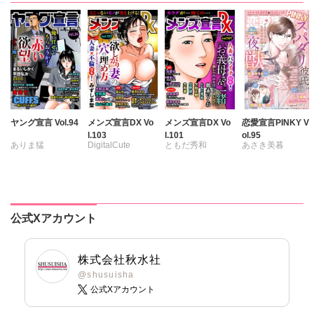
紫賀サヲリ
小鳥晶
松本ゆうか
紫賀サヲリ
小鳥晶
松本ゆうか
水瀬友美
小鳥晶
松本ゆうか
水瀬友美
相田早智子
松本ゆうか
水瀬友美
相田早智子
大橋薫
水瀬友美
相田早智子
知葉サナガ
知葉サナガ
相田早智子
知葉サナガ
望月蜜桃
長谷河樹衣
知葉サナガ
望月蜜桃
妹尾美穂
風雅ゆゆ
妹尾美穂
妹尾美穂
蜜蜂アヤ
妹尾美穂
蜜蜂アヤ
ヤング宣言 Vol.94
メンズ宣言DX Vo
メンズ宣言DX Vo
恋愛宣言PINKY V
l.103
l.101
ol.95
蜜蜂アヤ
春時雨よわ
蜜蜂アヤ
六原ミッカ
ありま猛
DigitalCute
ともだ秀和
あさき美暮
ぴみちゃん
春時雨よわ
春時雨よわ
まるいしかく
みずしま聖
雅亜公
海野幸
ざわっこ
春時雨よわ
真汐こず
芳乃カオル
金井たつお
ゆうづつしろ
大島岳詩
大和香
つきたておもち
いぬかいゆず
おかざき瞳
伊藤悶
剣名舞
五月五日
遠山光
海野幸
大和正樹
まろん
一之瀬絢
五珠
桜小路むつみ
松山三津夫
鶴永いくお
彩戸サイコ
公式Xアカウント
池田文春
東條仁
大和香
大和正樹
北野健一
紫賀サヲリ
白虎丸
粕谷秀夫
滝恵介
葉月かずお
小鳥晶
葉月かずお
葉月かずお
杏咲モラル
松本ゆうか
株式会社秋水社
平田弘次
杏咲モラル
水瀬友美
@shusuisha
公式Xアカウント
相田早智子
知葉サナガ