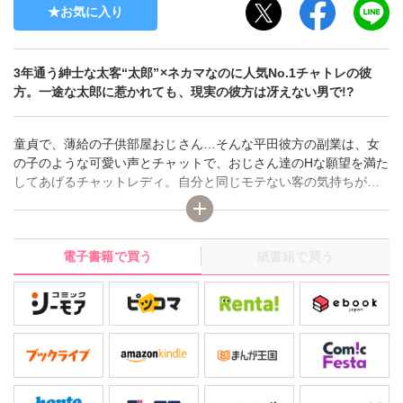
お気に入り
3年通う紳士な太客“太郎”×ネカマなのに人気No.1チャトレの彼
方。一途な太郎に惹かれても、現実の彼方は冴えない男で!?
童貞で、薄給の子供部屋おじさん…そんな平田彼方の副業は、女
の子のような可愛い声とチャットで、おじさん達のHな願望を満た
してあげるチャットレディ。自分と同じモテない客の気持ちが手
にとるようにわかる彼方は、今やネカマバイトを天職だと思うよ
うに！ところが、客の中では珍しく紳士的な“太郎さん”の声を初め
て聞いた日からおかしなことに。太郎のマイクが意図せずONにな
電子書籍で買う
紙書籍で買う
っていて、彼方は人生で初めて「好きだよ」という自分への告白
を聞く。さらに太郎の感じている気持ち良さそうな声に、ずっと
恋とは無縁だった彼方の心と体が反応してしまい――!!なんだこ
れ…ムラムラが止まらない!?