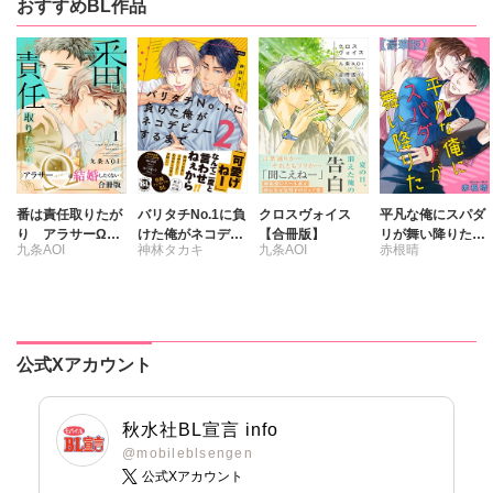
おすすめBL作品
本庄りえ
野園
番は責任取りたが
バリタチNo.1に負
クロスヴォイス
平凡な俺にスパダ
り アラサーΩは
けた俺がネコデビ
【合冊版】
リが舞い降りた
九条AOI
神林タカキ
九条AOI
赤根晴
結婚したくない
ューするまで【単
【豪華版】
【合冊版】
行本版】2【電子
限定特典付き】
公式Xアカウント
秋水社BL宣言 info
@mobileblsengen
公式Xアカウント