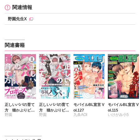
関連情報
野園先生X
関連書籍
正しいパパの育て
正しいパパの育て
モバイルBL宣言 V
モバイルBL宣言 V
方 猫かぶりビッ
方 猫かぶりビッ
ol.127
ol.115
野園
野園
九条AOI
いけがみ小5
チは脱がされる
チは脱がされる
【単行本版】2
【単行本版】1
松永ヒジリ
伊勢本やこ
【電子書店特典付
【電子書店特典付
上川きち
上川きち
き】
き】
神林タカキ
野園
不破ふぢお