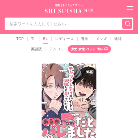
秋水社PLUS（テ
TOP
TL
BL
レディース
青年
メンズ
雑誌
英語版
アムコミ
少女･女性･ペット･青年