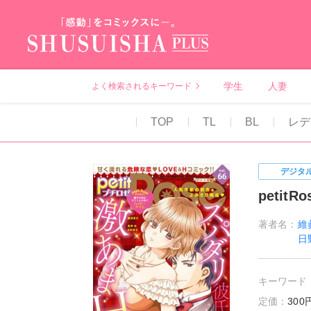
秋水社PLUS（テ
学生
人妻
よく検索されるキーワード
TOP
TL
BL
レデ
デジタ
petitRo
著者名：
維
日
キーワード
定価：
30