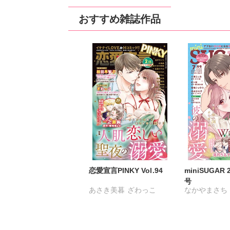
佐久間薫
鯖虎クロ
おすすめ雑誌作品
真田ハイジ
相田早智子
桃凪めぐ
日野塔子
由多いり
ほなみるか
恋愛宣言PINKY Vol.94
miniSUGAR
号
あさき美暮
ざわっこ
なかやまさち
つきたておもち
まろん
ななみあいす
一之瀬絢
彩戸サイコ
はたの有咲