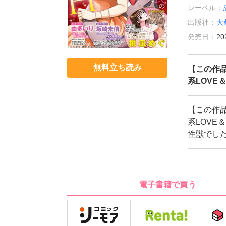
レーベル：
出版社：
大
発売日：
20
無料立ち読み
【この作
系LOVE
【この作
系LOVE
性獣でし
電子書籍で買う