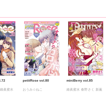
l.72
petitRose vol.80
miniBerry vol.85
維眞蜜水
おうみ☆ねこ
維眞蜜水
春野さく
新薫
侑
カワノヒロシ
鮎
蒼椅哉方
樋口あや
いり
維眞蜜水
黒岬光
美月李予
さんかく