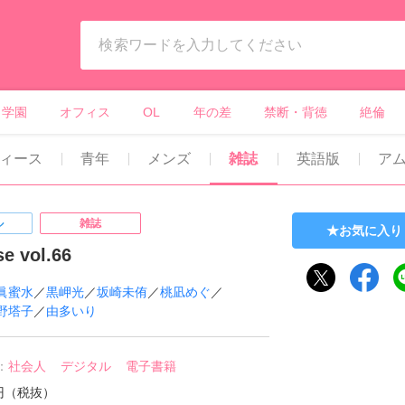
ィーンズラブ・ボーイズラブ等）
学園
オフィス
OL
年の差
禁断・背徳
絶倫
ィース
青年
メンズ
雑誌
英語版
ア
ル
雑誌
お気に入り
se vol.66
眞蜜水
／
黒岬光
／
坂崎未侑
／
桃凪めぐ
／
野塔子
／
由多いり
：
社会人
デジタル
電子書籍
0円（税抜）