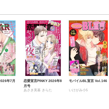
佐久間薫
鯖虎クロ
踊る毒林檎
沢音千尋
真田ハイジ
桃凪めぐ
藤春都
片山絢森
日野塔子
北里千寿
愛成れお
由多いり
奥原まむ
 2026年7月
恋愛宣言PINKY 2026年8
モバイルBL宣言 Vol.146
月号
あさき美暮
きらた
いけがみ小5
つきたておもち
まろん
ミツハシトモ
やゆ
砂
ヒナギク
一之瀬絢
彩戸サイコ
冬坂ころも