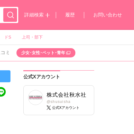
詳細検索
履歴
お問い合わせ
ドS
上司・部下
ムコミ
少女･女性･ペット･青年
公式Xアカウント
株式会社秋水社
@shusuisha
公式Xアカウント