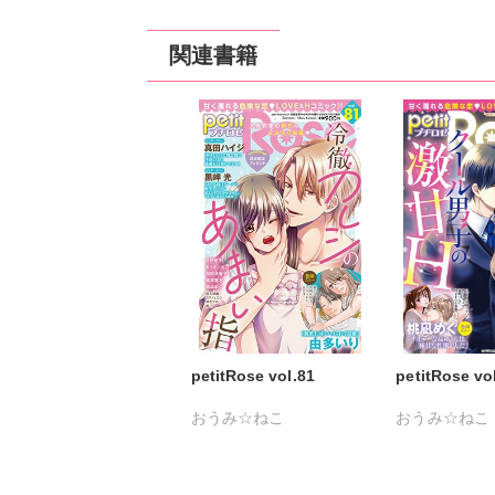
関連書籍
petitRose vol.81
petitRose vo
おうみ☆ねこ
おうみ☆ねこ
カワノヒロシ
鮎
黒岬光
坂崎未
維眞蜜水
黒岬光
桃凪めぐ
由多