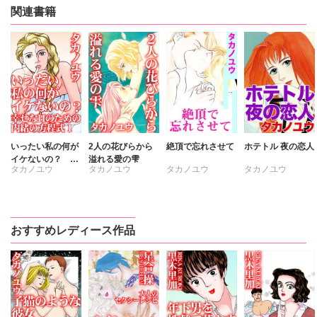
関連書籍
いったい私の何が
2人の花びらから
絶頂で忘れさせて
ホテトル 夜の恋人
イケないの？ 幸
溢れる愛の雫
タカノユウ
タカノユウ
タカノユウ
タカノユウ
せなHのための内
緒の方程式
おすすめレディース作品