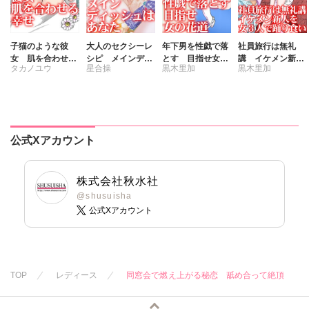
子猫のような彼
大人のセクシーレ
年下男を性戯で落
社員旅行は無礼
女 肌を合わせる
シピ メインディ
とす 目指せ女の
講 イケメン新人
タカノユウ
星合操
黒木里加
黒木里加
幸せ
ッシュはあなた
花道
を女3人で踊り食
い
公式Xアカウント
株式会社秋水社
@shusuisha
公式Xアカウント
TOP
レディース
同窓会で燃え上がる秘恋 舐め合って絶頂