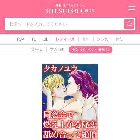
秋水社PLUS（テ
TOP
TL
BL
レディース
青年
メンズ
雑誌
英語版
アムコミ
少女･女性･ペット･青年