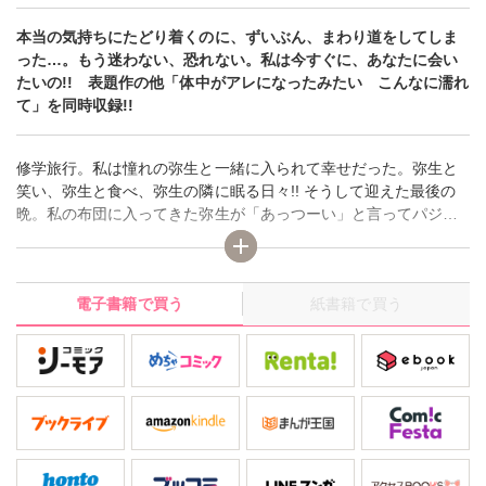
本当の気持ちにたどり着くのに、ずいぶん、まわり道をしてしま
った…。もう迷わない、恐れない。私は今すぐに、あなたに会い
たいの!! 表題作の他「体中がアレになったみたい こんなに濡れ
て」を同時収録!!
修学旅行。私は憧れの弥生と一緒に入られて幸せだった。弥生と
笑い、弥生と食べ、弥生の隣に眠る日々!! そうして迎えた最後の
晩。私の布団に入ってきた弥生が「あっつーい」と言ってパジャ
マを脱いで全裸になると、私のパジャマも脱がせてきた!?「やだ
っ、ちょっとくすぐったい。どこ触ってんのよ、弥生ったら!!」
「へへへ、チ・ク・ビ」「いー加減にしないと怒るよ!」「ふふ」
電子書籍で買う
紙書籍で買う
ツンと乳首をはじく。「あ…」思わず声が出た。「面白～い。も
っと実験しちゃおっ」弥生が乳首を摘まんでこね回す。「や…」
私…変…体の芯が痺れて…なんだか下半身が熱い。「やめ…
て…」弥生が乳首を舐めながら私の下着の中に手を入れてた…!?
表題作の他、狂おしい程愛し続けた女性…その想いが強くなる
程に私の心は孤独になった。夢の中で何度あなたを抱きしめた
か、犯したか…!?「体中がアレになったみたい こんなに濡れ
て」を同時収録!!