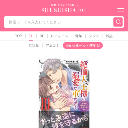
秋水社PLUS（テ
TOP
TL
BL
レディース
青年
メンズ
雑誌
英語版
アムコミ
少女･女性･ペット･青年