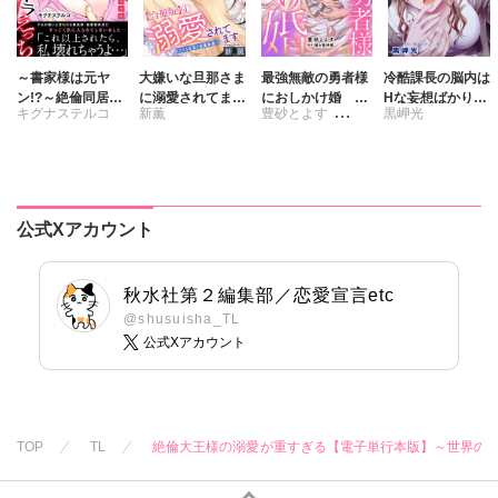
～書家様は元ヤ
大嫌いな旦那さま
最強無敵の勇者様
冷酷課長の脳内は
ン!?～絶倫同居
に溺愛されてます
におしかけ婚 義
Hな妄想ばかり。
キグナステルコ
新薫
豊砂とよす
黒岬光
山奥監禁オラオラ
～ドSな社長と政
実家に搾取されて
【合冊版】
えっち【完全版】
略結婚～【合冊
愛を知らない彼に
踊る毒林檎
版】
本当の愛を教えま
す!!
公式Xアカウント
秋水社第２編集部／恋愛宣言etc
@shusuisha_TL
公式Xアカウント
TOP
TL
絶倫大王様の溺愛が重すぎる【電子単行本版】～世界の運