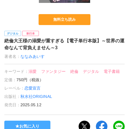
無料立ち読み
デジタル
単行本
絶倫大王様の溺愛が重すぎる【電子単行本版】～世界の運
命なんて背負えません～3
著者名：
ななみあいす
キーワード：
溺愛
ファンタジー
絶倫
デジタル
電子書籍
定価：
750円（税抜）
レーベル：
恋愛宣言
出版社：
秋水社ORIGINAL
発売日：
2025.05.12
お気に入り