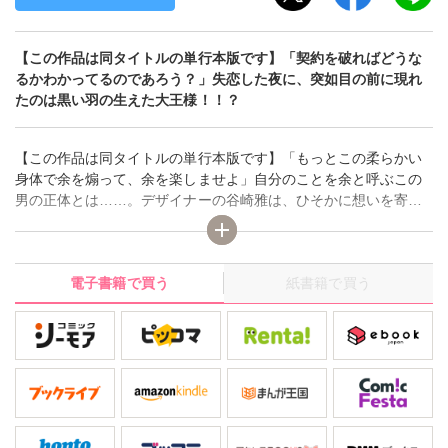
【この作品は同タイトルの単行本版です】「契約を破ればどうな
るかわかってるのであろう？」失恋した夜に、突如目の前に現れ
たのは黒い羽の生えた大王様！！？
【この作品は同タイトルの単行本版です】「もっとこの柔らかい
身体で余を煽って、余を楽しませよ」自分のことを余と呼ぶこの
男の正体とは……。デザイナーの谷崎雅は、ひそかに想いを寄せ
ている先輩に恋人がいるという噂を耳にする。失恋のショックで
酒も進み、「いっそのこと地球なんて滅んでしまえー！」とその
場のノリで叫んだ。その瞬間、突如目の前に羽の生えた大王と名
電子書籍で買う
紙書籍で買う
乗る男が現れて…！？ 願いを取り下げる代わりに身を差しだせ
と命令されてしまう！！嫌なはずなのに、大王様の指でナカを突
きまわされたアソコはきゅぅっと感じてしまい、蜜が溢れて止ま
らないっ…！