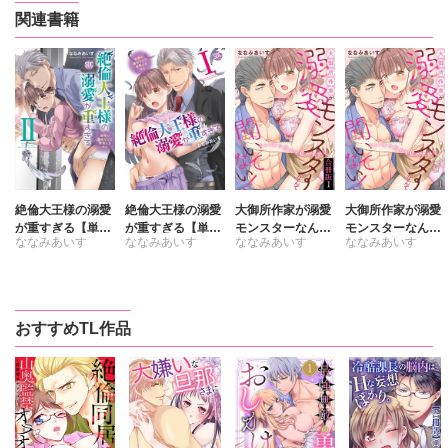
関連書籍
絶倫大王様の溺愛
絶倫大王様の溺愛
大御所作家が溺愛
大御所作家が溺愛
が重すぎる【単行
が重すぎる【単行
モンスターなんて
モンスターなんて
ななみあいす
ななみあいす
ななみあいす
ななみあいす
本版】～世界の運
本版】～世界の運
聞いてない！ え
聞いてない！ え
命なんて背負えま
命なんて背負えま
っ！ 夜の担当も私
っ！ 夜の担当も私
せん～2
せん～1
ですか!?【合冊
ですか!?
版】
おすすめTL作品