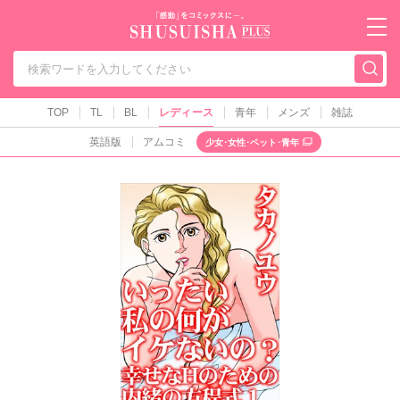
秋水社PLUS（テ
TOP
TL
BL
レディース
青年
メンズ
雑誌
英語版
アムコミ
少女･女性･ペット･青年