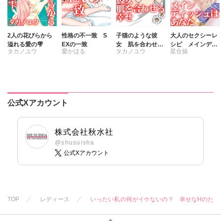
2人の花びらから
性格の不一致 S
子猫のような彼
大人のセクシーレ
溢れる愛の雫
EXの一致
女 肌を合わせる
シピ メインディ
タカノユウ
愛かほる
タカノユウ
星合操
幸せ
ッシュはあなた
公式Xアカウント
株式会社秋水社
@shusuisha
公式Xアカウント
TOP
レディース
いったい私の何がイケないの？ 幸せなHのため