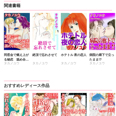
関連書籍
同窓会で燃え上が
絶頂で忘れさせて
ホテトル 夜の恋人
病院の廊下で立っ
る秘恋 舐め合っ
たまま!?
タカノユウ
タカノユウ
タカノユウ
タカノユウ
て絶頂
おすすめレディース作品