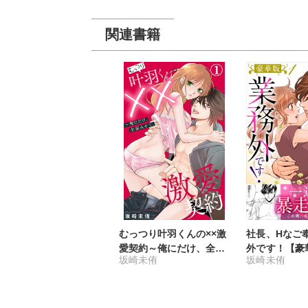
関連書籍
むっつり叶羽くんの××激
社長、Hなご
愛契約～俺にだけ、全部
外です！【豪
坂崎未侑
坂崎未侑
みせて。