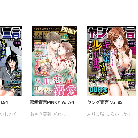
維眞蜜水
黒岬光
佐久間薫
坂崎未侑
鯖虎クロ
相田早智子
桃凪めぐ
日野塔子
由多いり
.94
恋愛宣言PINKY Vol.94
ヤング宣言 Vol.93
るいしかく
あさき美暮
ざわっこ
ありま猛
まるいしかく
剣名舞
つきたておもち
まろん
金井たつお
剣名舞
小路むつみ
一之瀬絢
彩戸サイコ
五月五日
桜小路むつみ