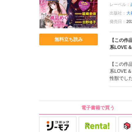
レーベル：
出版社：
大
発売日：
20
無料立ち読み
【この作
系LOVE
【この作
系LOVE
性獣でし
電子書籍で買う