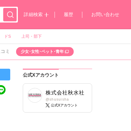
詳細検索
履歴
お問い合わせ
ドS
上司・部下
ムコミ
少女･女性･ペット･青年
公式Xアカウント
株式会社秋水社
@shusuisha
公式Xアカウント