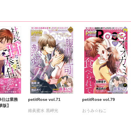
奉仕は業務
petitRose vol.71
petitRose vol.79
華版】
維眞蜜水
黒岬光
おうみ☆ねこ
坂崎未侑
桃凪めぐ
カワノヒロシ
日野塔子
由多いり
たかはし志貴
鮎