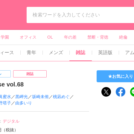
ィーンズラブ・ボーイズラブ等）
学園
オフィス
OL
年の差
禁断・背徳
絶倫
ィース
青年
メンズ
雑誌
英語版
ア
ル
雑誌
お気に入り
se vol.68
眞蜜水
／
黒岬光
／
坂崎未侑
／
桃凪めぐ
／
野塔子
／
由多いり
：
デジタル
0円（税抜）