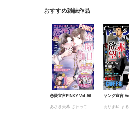
おすすめ雑誌作品
恋愛宣言PINKY Vol.96
ヤング宣言 Vol
あさき美暮
ざわっこ
ありま猛
ま
つきたておもち
まろん
金井たつお
一之瀬絢
小鳥晶
五月五日
桜