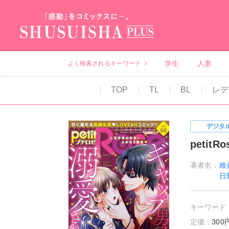
秋水社PLUS（テ
学生
人妻
よく検索されるキーワード
TOP
TL
BL
レデ
デジタ
petitRo
著者名：
維
日
キーワード
定価：
30