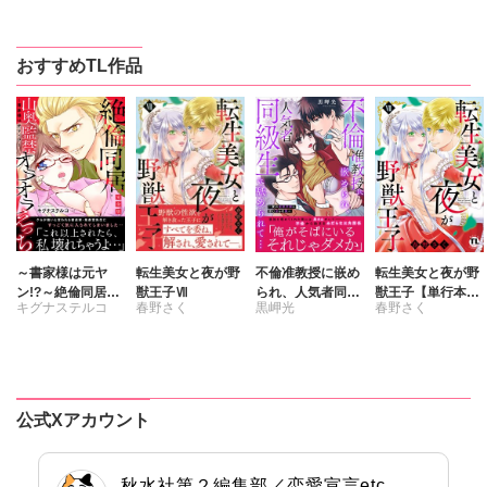
おすすめTL作品
～書家様は元ヤ
転生美女と夜が野
不倫准教授に嵌め
転生美女と夜が野
ン!?～絶倫同居
獣王子Ⅶ
られ、人気者同級
獣王子【単行本
キグナステルコ
春野さく
黒岬光
春野さく
山奥監禁オラオラ
生に舐められて…
版】【電子書店限
えっち【完全版】
【電子単行本版】
定特典付き】7
～愛の妄執学園に
潜む淫らな罠～
公式Xアカウント
秋水社第２編集部／恋愛宣言etc