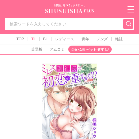
秋水社PLUS（テ
TOP
TL
BL
レディース
青年
メンズ
雑誌
英語版
アムコミ
少女･女性･ペット･青年