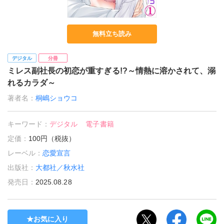
無料立ち読み
デジタル
分冊
ミレス副社長の初恋が重すぎる!?～情熱に溶かされて、溺
れるカラダ～
著者名：
桐嶋ショウコ
キーワード：
デジタル
電子書籍
定価：
100円（税抜）
レーベル：
恋愛宣言
出版社：
大都社／秋水社
発売日：
2025.08.28
お気に入り