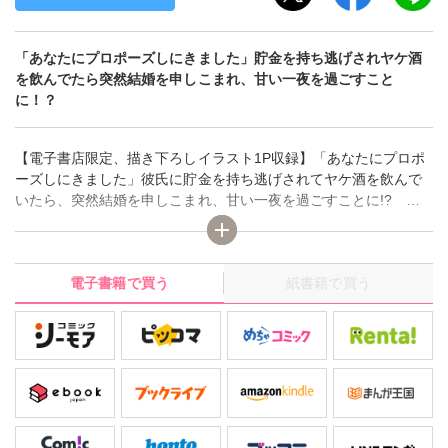
「あなたにプロポーズしにきました」貯金を持ち逃げされヤケ酒
を飲んでたら突然結婚を申しこまれ、甘い一夜を過ごすこと
に！？
【電子書店限定、描き下ろしイラスト1P収録】「あなたにプロポ
ーズしにきました」彼氏に貯金を持ち逃げされてヤケ酒を飲んで
いたら、突然結婚を申しこまれ、甘い一夜を過ごすことに!? あ
る日頭痛とともに目覚めると、夢のなかで自分をやさしく抱いて
くれたみしらぬ美青年（ウィル・ミレス）の横に裸で寝ていた美
咲。前夜の記憶をたどり、ひとりヤケ酒を飲んでいたところにウ
電子書籍で買う
紙書籍で買う
ィルが現われ、初恋の相手が美咲だと思いこんで結婚を申しこま
れたことを思いだす。さらに、すぐ人ちがいだと伝えたのに意に
介さないウィルからとろけるようなキスをされ、美咲も酔った勢
いで「騙されてもいいからやさしく愛されたい」と望んだ結果、
今彼の隣に裸でいることを思いだして…？