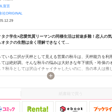
BL宣言
水社ORIGINAL
25.12.29
オタク学生×恋愛気質リーマンの同棲生活は前途多難！恋人の気
もオタクの生態は全く理解できなくて…
っている二択が天秤として見える営業の秋斗は、天秤能力を利
しては絶好調。そんな秋斗の悩みは大好きな年下彼氏・玲保の
…？秋斗としては沢山イチャイチャしたいのに、当の本人は推
夢中。一般人の秋斗はオタクの気持ちなんて分からず、構って
にモヤモヤが募るばかり。天秤能力を駆使して玲保の気をひこ
オタクの生態を理解しようとするけど…どうしたら推しに勝て
い――!!!ノンデリオタク学生×恋愛気質リーマンの同棲生活は
紙書籍で買う