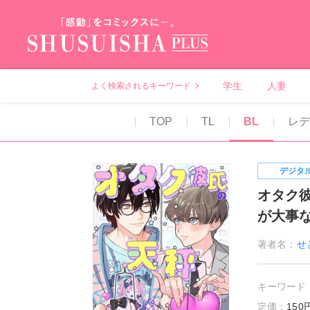
秋水社PLUS（テ
学生
人妻
よく検索されるキーワード
TOP
TL
BL
レ
デジタ
オタク
が大事
著者名：
せ
キーワード
定価：
15