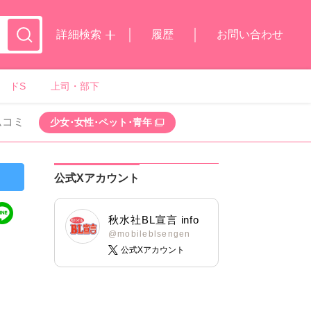
詳細検索
履歴
お問い合わせ
ドS
上司・部下
ムコミ
少女･女性･ペット･青年
公式Xアカウント
秋水社BL宣言 info
@mobileblsengen
公式Xアカウント