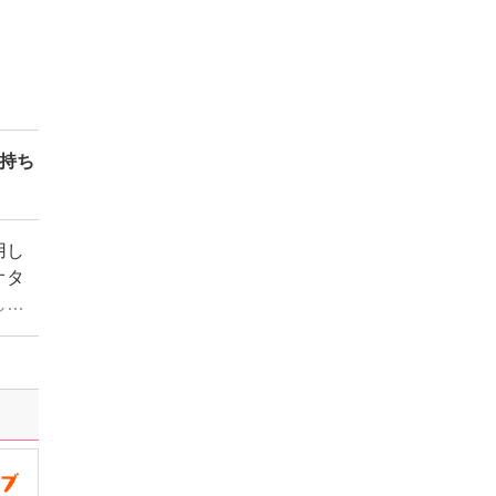
持ち
用し
オタ
し活
くれ
うと
るの
前途