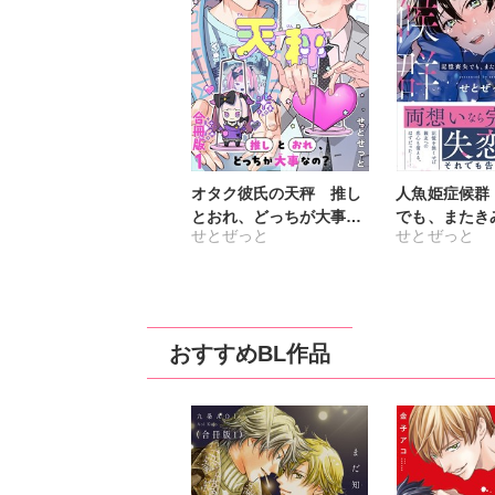
オタク彼氏の天秤 推し
人魚姫症候群
とおれ、どっちが大事な
でも、またき
せとぜっと
せとぜっと
の？【合冊版】
【単行本版】
おすすめBL作品