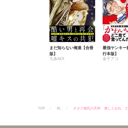
まだ知らない俺達【合冊
最強ヤンキー
版】
行本版】
九条AOI
金子アコ
TOP
BL
オタク彼氏の天秤 推しとおれ、