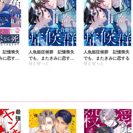
 記憶喪失
人魚姫症候群 記憶喪失
人魚姫症候群 記憶喪失
みに恋する
でも、またきみに恋する
でも、またきみに恋する
せとぜっと
せとぜっと
【合冊版】