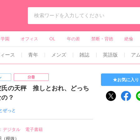
ィーンズラブ・ボーイズラブ等）
学園
オフィス
OL
年の差
禁断・背徳
絶倫
ディース
青年
メンズ
雑誌
英語版
ア
ル
分冊
お気に入り
彼氏の天秤 推しとおれ、どっち
なの？
とぜっと
：
デジタル
電子書籍
0円（税抜）