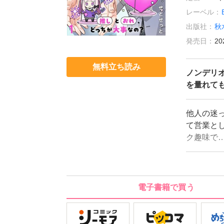
レーベル：
出版社：
秋
発売日：
20
無料立ち読み
ノンデリ
を量れて
他人の迷
て営業と
ク趣味で
にずっと
ない玲保
したり、
か分からな
電子書籍で買う
多難…？