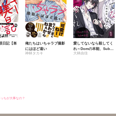
躾日記【単
俺たちはいちゃラブ撮影
愛してないなら殺してく
にはほど遠い
れ～Domの本能、Subの
神林タカキ
大林由佳
慈愛～
どっちが大事なの？