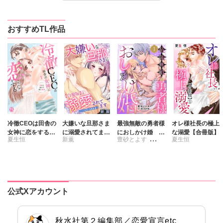
定価：
定価：
定価：
150円（税抜）
150円（税抜）
200円（税抜）
発売日：
発売日：
発売日：
2026.02.19
2026.02.19
2026.02.19
おすすめTL作品
冷徹CEOは田舎の
大嫌いな旦那さま
最強無敵の勇者様
オレ様社長の極上
女神に恋をする～
に溺愛されてます
におしかけ婚 義
な溺愛【合冊版】
夏生恒
新薫
豊砂とよす
夏生恒
奥まで溶かす深い
～ドSな社長と政
実家に搾取されて
熱愛～【単行本
略結婚～【合冊
愛を知らない彼に
踊る毒林檎
版】1
版】
本当の愛を教えま
す!!
公式Xアカウント
秋水社第２編集部／恋愛宣言etc