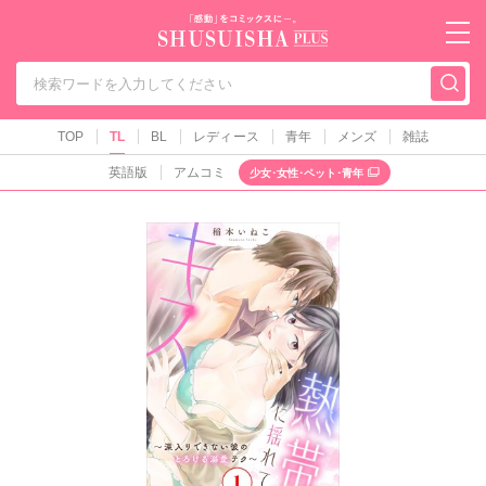
秋水社PLUS（テ
TOP
TL
BL
レディース
青年
メンズ
雑誌
英語版
アムコミ
少女･女性･ペット･青年