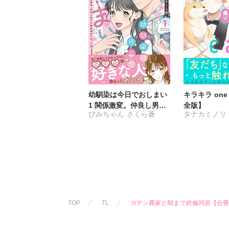
幼馴染は今日でおしまい
キラキラ one 
1 関係激変。仲良し男子
全版】
ぴみちゃん
さくら蒼
タナカミノリ
が溺愛彼氏になった夜
TOP
TL
ガテン農家と朝まで絶倫同居【合冊