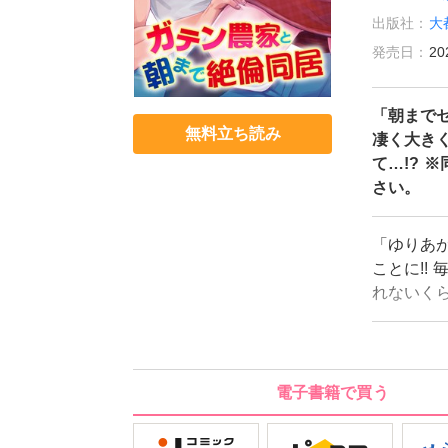
出版社：
大
発売日：
20
「朝まで
無料立ち読み
凄く大き
て…!? 
さい。
「ゆりあ
ことに!!
れないく
ど、毎日
お兄さん
て、膣奥
がない!!
電子書籍で買う
続編登場!
H!! ※