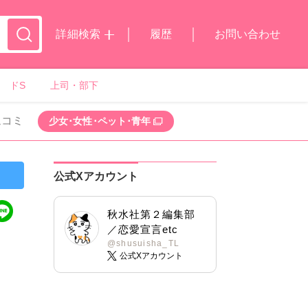
詳細検索
履歴
お問い合わせ
ドS
上司・部下
ムコミ
少女･女性･ペット･青年
公式Xアカウント
秋水社第２編集部
／恋愛宣言etc
@shusuisha_TL
公式Xアカウント