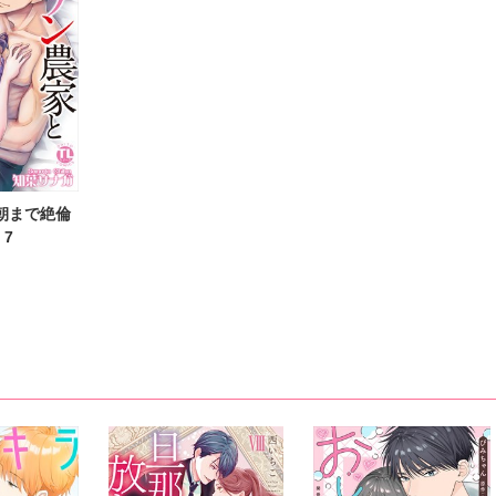
朝まで絶倫
7