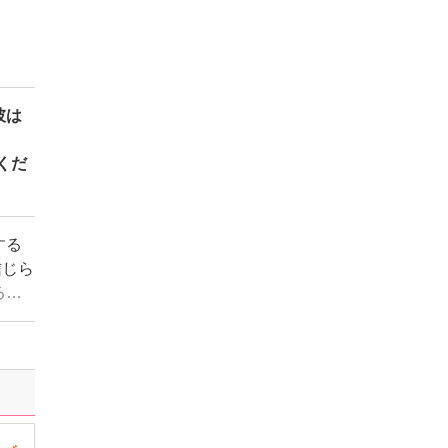
彼は
くだ
する
信じら
るけ
い…
れ
く暇
H』の
膣奥
ださ