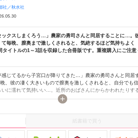
都社／秋水社
26.05.30
セックスしまくろう…」農家の勇司さんと同居することに…。
くて毎晩、膣奥まで激しくされると、気絶するほど気持ちよく
※同タイトルの1～3話を収録した合冊版です。重複購入にご注意
が感じてるから子宮口が降りてきた…」農家の勇司さんと同居
 毎晩、彼の凄く大きいもので膣奥を激しくされると、自分でも
らいに濡れて気持いい…。近所のおばさんにからかわれたりす
本当に幸せ。でも、ある日勇司さんの結婚写真を見つけてしま
かなとも思ったけど、昼間は忙しいし、夜は朝まで膣内を弄ら
を激しく突かれちゃうと気持ちよすぎて、勇司さんに事情を聞
 幸せだけど気になる私は…!? 大人気『ガテン農家と朝まで絶倫
紙書籍で買う
! 同棲を始めたふたりは!? TLの新旗手知葉サナガが描く大迫力
同タイトルの1～3話を収録した合冊版です。重複購入にご注意く