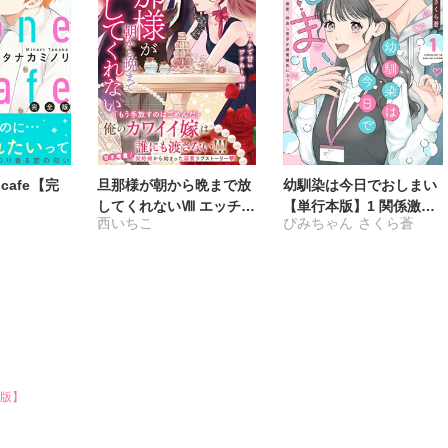
cafe【完
旦那様が朝から晩まで放
幼馴染は今日でおしまい
してくれないⅧ エッチで
【単行本版】1 関係激
西いちこ
ぴみちゃん
さくら蒼
甘いワケあり婚!?
変。仲良し男子が溺愛彼
氏になった夜
版】