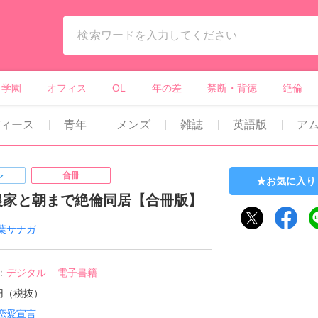
ィーンズラブ・ボーイズラブ等）
学園
オフィス
OL
年の差
禁断・背徳
絶倫
ィース
青年
メンズ
雑誌
英語版
ア
ル
合冊
お気に入り
農家と朝まで絶倫同居【合冊版】
葉サナガ
：
デジタル
電子書籍
0円（税抜）
恋愛宣言