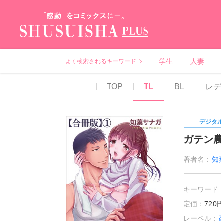
秋水社PLUS（テ
学生
人妻
よく検索されるキーワード
TOP
TL
BL
レデ
デジタ
ガテン
著者名：
知
キーワード
定価：
72
レーベル：