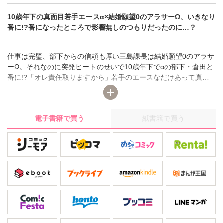
10歳年下の真面目若手エースα×結婚願望0のアラサーΩ、いきなり
番に!?番になったところで影響無しのつもりだったのに…？
仕事は完璧、部下からの信頼も厚い三島課長は結婚願望0のアラサ
ーΩ。それなのに突発ヒートのせいで10歳年下でαの部下・倉田と
番に!?「オレ責任取りますから」若手のエースなだけあって真面
目な性格の倉田は、番としての覚悟を見せてきて…？とはいえ、
おっさんを番にするのは嫌だろうと思った三島。今後Ωフェロモン
が出ないなら問題ないと申し出を断る事に。これで倉田も安心…
電子書籍で買う
紙書籍で買う
のはずが何故か不満気に食い下がってきた!?しかも番持ちになっ
ても何も変わらないつもりが、ふとした瞬間の倉田の匂いに無意
識に惹かれるように――？