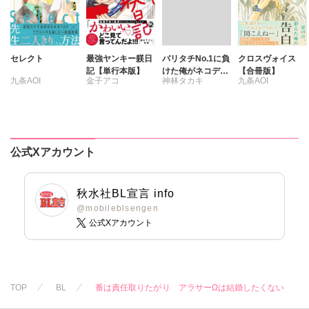
セレクト
最強ヤンキー躾日
バリタチNo.1に負
クロスヴォイス
記【単行本版】
けた俺がネコデビ
【合冊版】
九条AOI
金子アコ
神林タカキ
九条AOI
ューするまで【R
18単行本版】2
【電子限定特典付
き】
公式Xアカウント
秋水社BL宣言 info
@mobileblsengen
公式Xアカウント
TOP
BL
番は責任取りたがり アラサーΩは結婚したくない