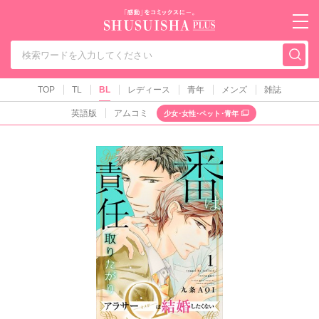
秋水社PLUS（テ
TOP
TL
BL
レディース
青年
メンズ
雑誌
英語版
アムコミ
少女･女性･ペット･青年