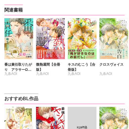
関連書籍
番は責任取りたが
微熱週間【合冊
キスのむこう【合
クロスヴォイス
り アラサーΩは
版】
冊版】
九条AOI
九条AOI
九条AOI
九条AOI
結婚したくない
【合冊版】
おすすめBL作品