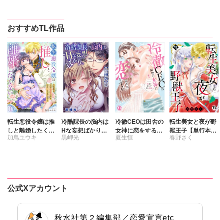
特典付き】
典付き】
桃凪めぐ
日野塔子
おすすめTL作品
由多いり
転生悪役令嬢は推
冷酷課長の脳内は
冷徹CEOは田舎の
転生美女と夜が野
しと離婚したくな
Hな妄想ばかり。
女神に恋をする～
獣王子【単行本
加鳥ユウキ
黒岬光
夏生恒
春野さく
い 旦那様は夫婦
【合冊版】
奥まで溶かす深い
版】【電子書店限
再構築のため毎夜
熱愛～【単行本
定特典付き】7
Hをご所望です
版】1
公式Xアカウント
秋水社第２編集部／恋愛宣言etc