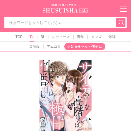
秋水社PLUS（テ
TOP
TL
BL
レディース
青年
メンズ
雑誌
英語版
アムコミ
少女･女性･ペット･青年