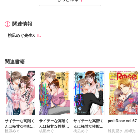
定価：
定価：
480円（税抜）
480円（税抜）
発売日：
発売日：
2026.07.08
2026.07.08
関連情報
桃凪めぐ先生X
関連書籍
サイテーな高階く
サイテーな高階く
サイテーな高階く
petitRose vol.67
んは極甘な性獣で
んは極甘な性獣で
んは極甘な性獣で
桃凪めぐ
桃凪めぐ
桃凪めぐ
維眞蜜水
黒岬光
した
した【単行本版】I
した【単行本版】I
II【電子書店限定
I【電子書店限定特
坂崎未侑