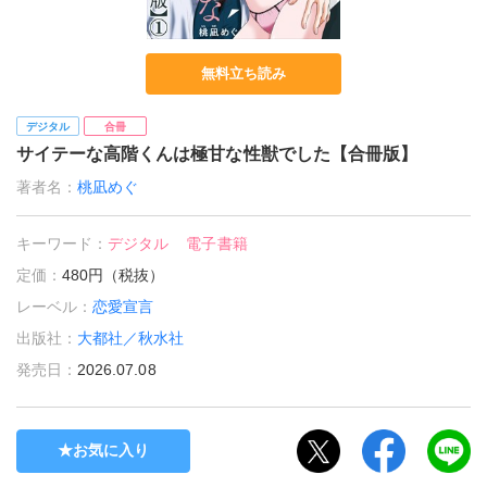
無料立ち読み
デジタル
合冊
サイテーな高階くんは極甘な性獣でした【合冊版】
著者名：
桃凪めぐ
キーワード：
デジタル
電子書籍
定価：
480円（税抜）
レーベル：
恋愛宣言
出版社：
大都社／秋水社
発売日：
2026.07.08
お気に入り