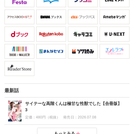
最新話
サイテーな高階くんは極甘な性獣でした【合冊版】
3
定価：
480円（税抜）
発売日：
2026.07.08
サイテーな高階くんは極甘な性獣でした【合冊版】2
サイテーな高階くんは極甘な性獣でした【合冊版】1
もっとみる