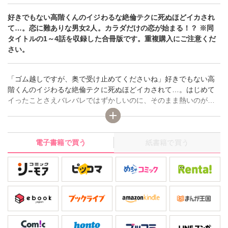
好きでもない高階くんのイジわるな絶倫テクに死ぬほどイカされ
て…。恋に難ありな男女2人。カラダだけの恋が始まる！？ ※同
タイトルの1～4話を収録した合冊版です。重複購入にご注意くだ
さい。
「ゴム越しですが、奥で受け止めてくださいね」好きでもない高
階くんのイジわるな絶倫テクに死ぬほどイカされて…。はじめて
イったことさえバレバレではずかしいのに、そのまま熱いのが奥
まで届いてきたら――ッ。既婚者の主任に実らない恋心を抱くデ
ザイナーの茅子。そんな彼女は女遊びが激しいサイテーな後輩・
高階くんの指導係を任されていた。会社帰り、その高階くんと遊
電子書籍で買う
紙書籍で買う
び相手の修羅場に遭遇してしまった茅子は、半ば強引に彼に居酒
屋へ飲みにつれていかれて……！？恋に難ありな男女2人。カラダ
だけの恋が始まる！？ ※同タイトルの1～4話を収録した合冊版で
す。重複購入にご注意ください。