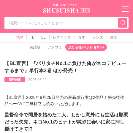
秋水社PLUS（テ
TOP
TL
BL
レディース
青年
メンズ
雑誌
英語版
アムコミ
少女･女性･ペット･青年
【BL宣言】『バリタチNo.1に負けた俺がネコデビュー
するまで』単行本2巻 ほか発売！
2026.06.22
新刊情報
【BL宣言】2026年6月25日発売の最新単行本は2作品！発売後作
品ページにて無料立ち読みいただけます。
監督命令で同居を始めた二人。しかし意外にも生活は順調
だった矢先、ネコNo.1のヒナトが純弥に会いに家に押し
掛けてきて!?