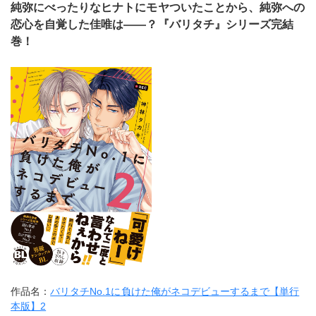
純弥にべったりなヒナトにモヤついたことから、純弥への
恋心を自覚した佳唯は――？『バリタチ』シリーズ完結
巻！
作品名：
バリタチNo.1に負けた俺がネコデビューするまで【単行
本版】2