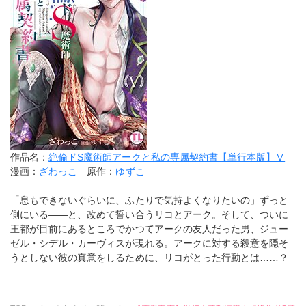
作品名：
絶倫ドS魔術師アークと私の専属契約書【単行本版】Ⅴ
漫画：
ざわっこ
原作：
ゆずこ
「息もできないぐらいに、ふたりで気持よくなりたいの」ずっと
側にいる――と、改めて誓い合うリコとアーク。そして、ついに
王都が目前にあるところでかつてアークの友人だった男、ジュー
ゼル・シデル・カーヴィスが現れる。アークに対する殺意を隠そ
うとしない彼の真意をしるために、リコがとった行動とは……？