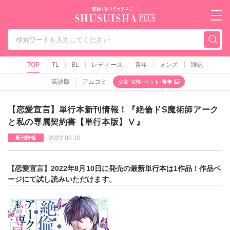
秋水社PLUS（テ
TOP
TL
BL
レディース
青年
メンズ
雑誌
英語版
アムコミ
少女･女性･ペット･青年
【恋愛宣言】単行本新刊情報！『絶倫ドS魔術師アーク
と私の専属契約書【単行本版】Ⅴ』
2022.08.10
新刊情報
【恋愛宣言】2022年8月10日に発売の最新単行本は1作品！作品ペ
ージにて試し読みいただけます。